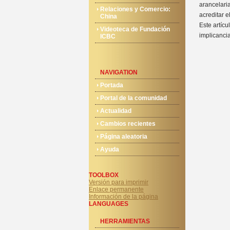
arancelari
Relaciones y Comercio:
acreditar 
China
Este artícu
Videoteca de Fundación
implicancia
ICBC
NAVIGATION
Portada
Portal de la comunidad
Actualidad
Cambios recientes
Página aleatoria
Ayuda
TOOLBOX
Versión para imprimir
Enlace permanente
Información de la página
LANGUAGES
HERRAMIENTAS