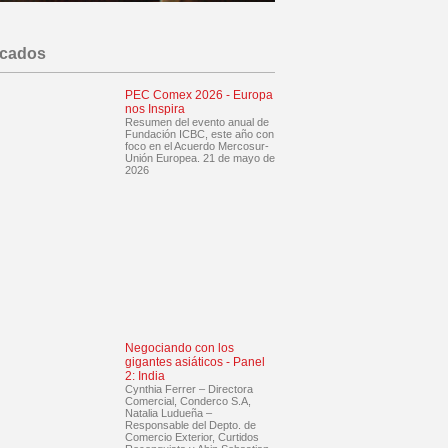
acados
PEC Comex 2026 - Europa
nos Inspira
Resumen del evento anual de
Fundación ICBC, este año con
foco en el Acuerdo Mercosur-
Unión Europea. 21 de mayo de
2026
Negociando con los
gigantes asiáticos - Panel
2: India
Cynthia Ferrer – Directora
Comercial, Conderco S.A,
Natalia Ludueña –
Responsable del Depto. de
Comercio Exterior, Curtidos