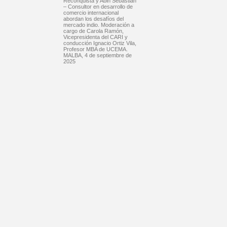
Reconquista y Abin Sebastian
– Consultor en desarrollo de
comercio internacional
abordan los desafíos del
mercado indio. Moderación a
cargo de Carola Ramón,
Vicepresidenta del CARI y
conducción Ignacio Ortiz Vila,
Profesor MBA de UCEMA.
MALBA, 4 de septiembre de
2025