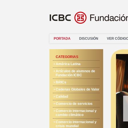
PORTADA
DISCUSIÓN
VER CÓDIG
CATEGORIAS
América Latina
Artículos de alumnos de
Fundación ICBC
BRICs
Cadenas Globales de Valor
Calidad
Comercio de servicios
Comercio internacional y
cambio climático
Comercio internacional y
crisis mundial