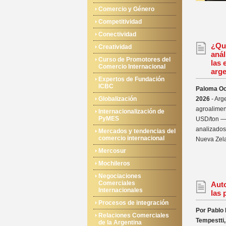
Comercio y Género
Competitividad
Conectividad
¿Qu
Creatividad
anál
Curso de Promotores del
las 
Comercio Internacional
arge
Expertos de Fundación
ICBC
Paloma Och
Globalización
2026
- Arg
agroalimen
Internacionalización de
PyMES
USD/ton — 
analizados 
Mercados y tendencias del
comercio internacional
Nueva Zela
Mercosur
Mochileros
Negociaciones
Comerciales
Auto
Internacionales
las 
Procesos de integración
Por Pablo 
Relaciones Comerciales
Tempestti,
de la Argentina