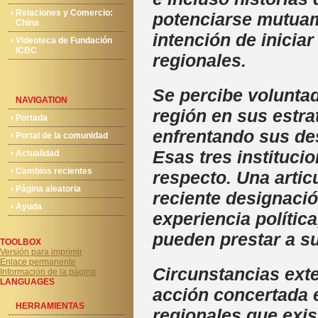
Relaciones y Comercio:
potenciarse mutuam
China
intención de iniciar
Videoteca de Fundación
ICBC
regionales.
Se percibe voluntad
NAVIGATION
región en sus estra
Portada
enfrentando sus de
Portal de la comunidad
Esas tres instituci
Actualidad
Cambios recientes
respecto. Una artic
Página aleatoria
reciente designació
Ayuda
experiencia política
pueden prestar a s
TOOLBOX
Versión para imprimir
Enlace permanente
Circunstancias ext
Información de la página
LANGUAGES
acción concertada e
HERRAMIENTAS
regionales que exis