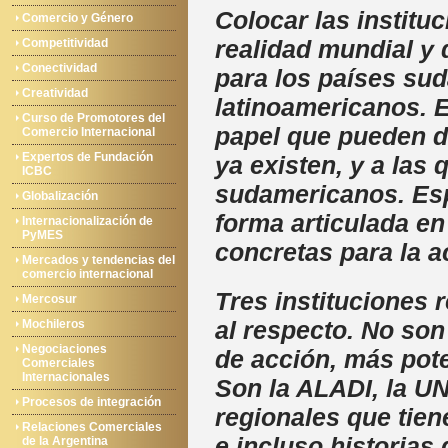
Colocar las institu
Comercio y Género
realidad mundial y 
Competitividad
Conectividad
para los países su
Creatividad
latinoamericanos. E
Curso de Promotores del
papel que pueden d
Comercio Internacional
Expertos de Fundación
ya existen, y a las
ICBC
sudamericanos. Espe
Globalización
forma articulada en
Internacionalización de
PyMES
concretas para la a
Mercados y tendencias del
comercio internacional
Tres instituciones
Mercosur
al respecto. No son
Mochileros
Negociaciones
de acción, más pote
Comerciales
Internacionales
Son la ALADI, la U
Procesos de integración
regionales que tien
Relaciones Comerciales
e incluso historias
de la Argentina