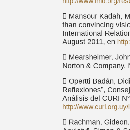
http://www.imd.org/re
 Mansour Kadah, M
than convincing visio
International Relati
August 2011, en
htt
 Mearsheimer, John 
Norton & Company, 
 Opertti Badán, Did
Reflexiones”, Conse
Análisis del CURI N
http://www.curi.org.uy
 Rachman, Gideon, 