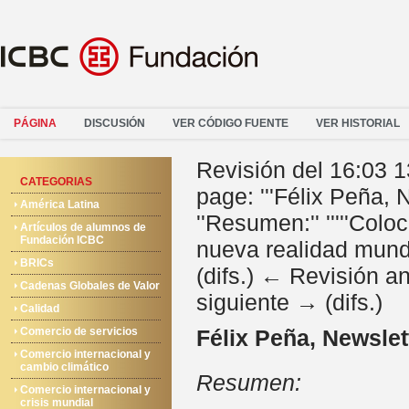
PÁGINA
DISCUSIÓN
VER CÓDIGO FUENTE
VER HISTORIAL
Revisión del 16:03 
CATEGORIAS
page: '''Félix Peña,
América Latina
''Resumen:'' '''''Col
Artículos de alumnos de
Fundación ICBC
nueva realidad mundi
BRICs
(difs.) ← Revisión ant
Cadenas Globales de Valor
siguiente → (difs.)
Calidad
Comercio de servicios
Félix Peña, Newsle
Comercio internacional y
cambio climático
Resumen:
Comercio internacional y
crisis mundial