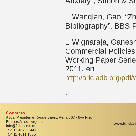
Anxiety”, Simon & S
 Wenqian, Gao, “Zho
Bibliography”, BBS P
 Wignaraja, Ganesh
Commercial Policies
Working Paper Serie
2011, en
http://aric.adb.org/
.
Contacto
Avda. Presidente Roque Sáenz Peña 567 - 8vo Piso
Buenos Aires - Argentina
www.fundaci
info@ficbc.com.ar
+54 11 4820 3993
+54 11 4811 1305