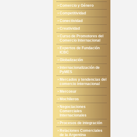
Comercio y Género
Competitividad
Conectividad
Creatividad
Curso de Promotores del
Comercio Internacional
Expertos de Fundación
ICBC
Globalización
Internacionalización de
PyMES
Mercados y tendencias del
comercio internacional
Mercosur
Mochileros
Negociaciones
Comerciales
Internacionales
Procesos de integración
Relaciones Comerciales
de la Argentina