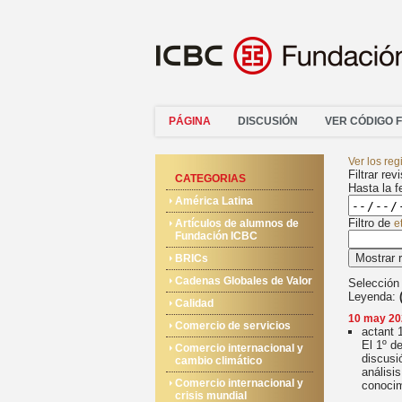
PÁGINA
DISCUSIÓN
VER CÓDIGO 
Ver los reg
Filtrar rev
CATEGORIAS
Hasta la f
América Latina
Filtro de
Artículos de alumnos de
e
Fundación ICBC
Mostrar 
BRICs
Cadenas Globales de Valor
Selección 
Leyenda:
Calidad
10 may 20
Comercio de servicios
act
ant
El 1º d
Comercio internacional y
discusi
cambio climático
análisi
Comercio internacional y
conoci
crisis mundial