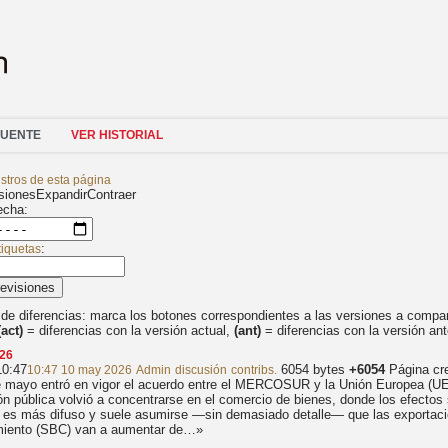
FUENTE
VER HISTORIAL
istros de esta página
isiones
Expandir
Contraer
echa:
:
tiquetas
revisiones
de diferencias: marca los botones correspondientes a las versiones a compara
(act)
= diferencias con la versión actual,
(ant)
= diferencias con la versión ant
26
10:47
‎
‎
6054 bytes
+6054
‎
Página cr
10:47 10 may 2026
Admin
discusión
contribs.
e mayo entró en vigor el acuerdo entre el MERCOSUR y la Unión Europea (UE
ón pública volvió a concentrarse en el comercio de bienes, donde los efectos 
s es más difuso y suele asumirse —sin demasiado detalle— que las exportaci
miento (SBC) van a aumentar de…»