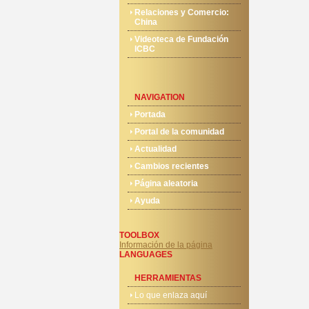
Relaciones y Comercio:
China
Videoteca de Fundación
ICBC
NAVIGATION
Portada
Portal de la comunidad
Actualidad
Cambios recientes
Página aleatoria
Ayuda
TOOLBOX
Información de la página
LANGUAGES
HERRAMIENTAS
Lo que enlaza aquí