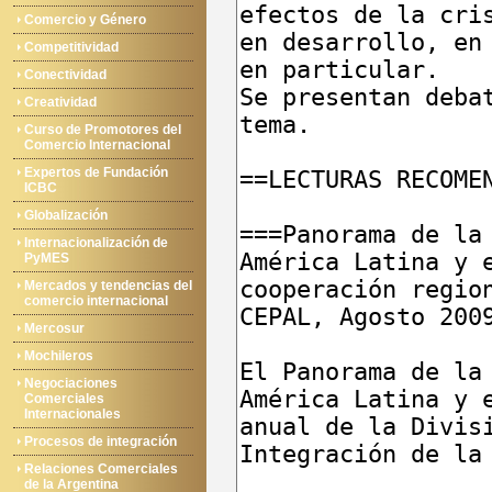
Comercio y Género
Competitividad
Conectividad
Creatividad
Curso de Promotores del
Comercio Internacional
Expertos de Fundación
ICBC
Globalización
Internacionalización de
PyMES
Mercados y tendencias del
comercio internacional
Mercosur
Mochileros
Negociaciones
Comerciales
Internacionales
Procesos de integración
Relaciones Comerciales
de la Argentina