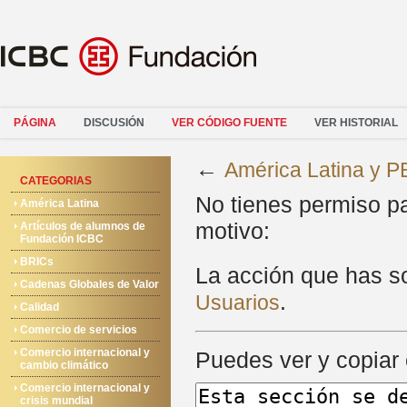
PÁGINA
DISCUSIÓN
VER CÓDIGO FUENTE
VER HISTORIAL
←
América Latina y 
CATEGORIAS
No tienes permiso pa
América Latina
motivo:
Artículos de alumnos de
Fundación ICBC
BRICs
La acción que has sol
Cadenas Globales de Valor
.
Usuarios
Calidad
Comercio de servicios
Comercio internacional y
Puedes ver y copiar 
cambio climático
Comercio internacional y
crisis mundial