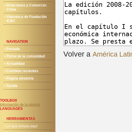
Relaciones y Comercio:
China
Videoteca de Fundación
ICBC
NAVIGATION
Portada
Volver a
América Lat
Portal de la comunidad
Actualidad
Cambios recientes
Página aleatoria
Ayuda
TOOLBOX
Información de la página
LANGUAGES
HERRAMIENTAS
Lo que enlaza aquí