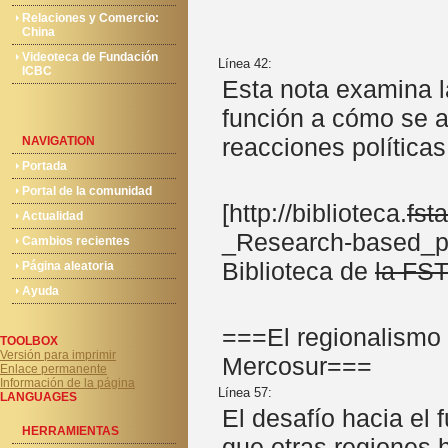
Relaciones y Comercio:
China
Videoteca de Fundación
Línea 42:
ICBC
Esta nota examina l
función a cómo se a
reacciones políticas
NAVIGATION
Portada
Portal de la comunidad
[http://biblioteca.
fst
Actualidad
_Research-based_po
Cambios recientes
Biblioteca de
la FS
Página aleatoria
Ayuda
===El regionalismo y
TOOLBOX
Versión para imprimir
Mercosur===
Enlace permanente
Información de la página
Línea 57:
LANGUAGES
El desafío hacia el
HERRAMIENTAS
que otras regiones 