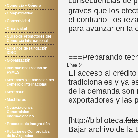
consecuencias de pe
Comercio y Género
graves que los efect
Competitividad
el contrario, los r
Conectividad
para avanzar en la 
Creatividad
Curso de Promotores del
Comercio Internacional
Expertos de Fundación
ICBC
===Preparando tecn
Globalización
Línea 34:
Internacionalización de
El acceso al crédit
PyMES
tradicionales y ya e
Mercados y tendencias del
comercio internacional
de la demanda son m
Mercosur
exportadores y las 
Mochileros
Negociaciones
Comerciales
Internacionales
[http://biblioteca.
fst
Procesos de integración
Bajar archivo de la 
Relaciones Comerciales
de la Argentina