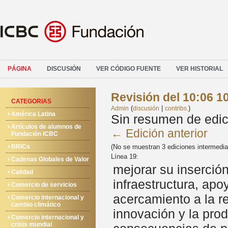
PÁGINA
DISCUSIÓN
VER CÓDIGO FUENTE
VER HISTORIAL
Revisión del 10:06 1
CATEGORIAS
(
|
)
Admin
discusión
contribs.
América Latina
Sin resumen de edic
Artículos de alumnos de
← Edición anterior
Fundación ICBC
BRICs
(No se muestran 3 ediciones intermedia
Línea 19:
Cadenas Globales de Valor
mejorar su inserción
Calidad
infraestructura, apo
Comercio de servicios
acercamiento a la re
Comercio internacional y
cambio climático
innovación y la pro
Comercio internacional y
crisis mundial