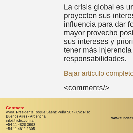
La crisis global es 
proyecten sus intere
influencia para dar 
mayor provecho posib
sus intereses y prio
tener más injerenci
responsabilidades.
Bajar artículo completo 
<comments/>
Contacto
Avda. Presidente Roque Sáenz Peña 567 - 8vo Piso
Buenos Aires - Argentina
www.fundaci
info@ficbc.com.ar
+54 11 4820 3993
+54 11 4811 1305