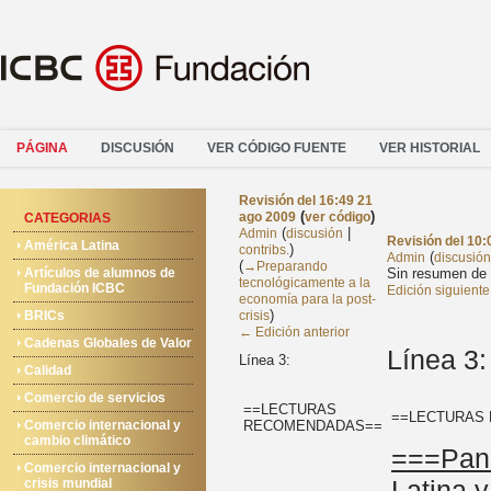
PÁGINA
DISCUSIÓN
VER CÓDIGO FUENTE
VER HISTORIAL
Revisión del 16:49 21
(
)
ago 2009
ver código
CATEGORIAS
(
|
Admin
discusión
Revisión del 10:
América Latina
)
contribs.
(
Admin
discusión
(
→‎Preparando
Artículos de alumnos de
Sin resumen de 
tecnológicamente a la
Fundación ICBC
Edición siguient
economía para la post-
)
BRICs
crisis
← Edición anterior
Cadenas Globales de Valor
Línea 3:
Línea 3:
Calidad
Comercio de servicios
==LECTURAS
==LECTURAS
Comercio internacional y
RECOMENDADAS==
cambio climático
===Pano
Comercio internacional y
Latina y
crisis mundial