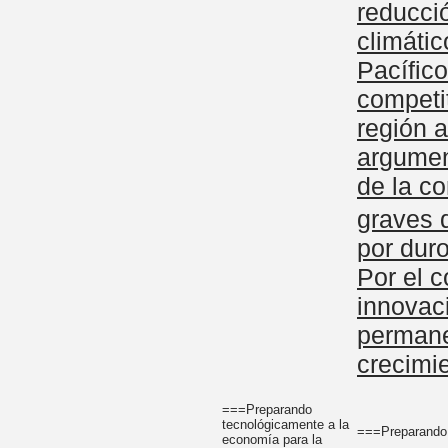
reducci
climátic
Pacífic
competit
región a
argumen
de la c
graves q
por duro
Por el c
innovac
permane
crecimi
===Preparando
tecnológicamente a la
===Preparando 
economía para la