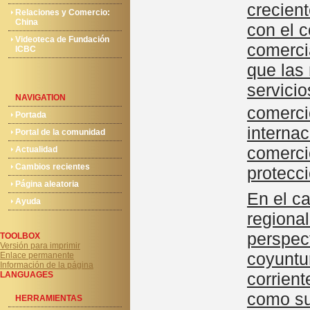
crecien
Relaciones y Comercio:
China
con el c
Videoteca de Fundación
comercia
ICBC
que las
servicio
NAVIGATION
comerci
Portada
interna
Portal de la comunidad
comerci
Actualidad
Cambios recientes
protecci
Página aleatoria
En el ca
Ayuda
regional
perspec
TOOLBOX
Versión para imprimir
coyuntur
Enlace permanente
Información de la página
corrien
LANGUAGES
como su
HERRAMIENTAS