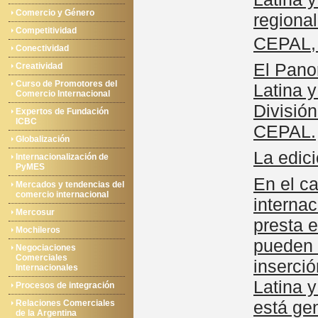
Comercio y Género
regiona
Competitividad
CEPAL,
Conectividad
El Pano
Creatividad
Curso de Promotores del
Latina y
Comercio Internacional
División
Expertos de Fundación
ICBC
CEPAL.
Globalización
La edic
Internacionalización de
PyMES
En el ca
Mercados y tendencias del
comercio internacional
interna
Mercosur
presta 
Mochileros
pueden m
Negociaciones
Comerciales
inserci
Internacionales
Latina 
Procesos de integración
está ge
Relaciones Comerciales
de la Argentina