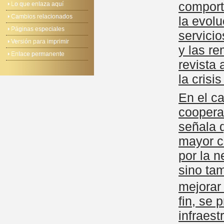
comport
Lo que enlaza aquí
Cambios relacionados
la evolu
Páginas especiales
servicio
Versión para imprimir
y las r
Enlace permanente
revista 
la crisi
En el ca
coopera
señala 
mayor co
por la n
sino ta
mejorar
fin, se 
infraest