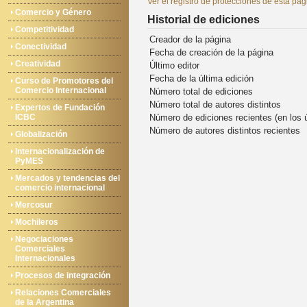
Ver el registro de protecciones de esta pág
Comercio y Género
Historial de ediciones
Competitividad
Creador de la página
Conectividad
Fecha de creación de la página
Creatividad
Último editor
Fecha de la última edición
Curso de Promotores del
Comercio Internacional
Número total de ediciones
Número total de autores distintos
Expertos de Fundación
ICBC
Número de ediciones recientes (en los 
Número de autores distintos recientes
Globalización
Internacionalización de
PyMES
Mercados y tendencias del
comercio internacional
Mercosur
Mochileros
Negociaciones
Comerciales
Internacionales
Procesos de integración
Relaciones Comerciales
de la Argentina