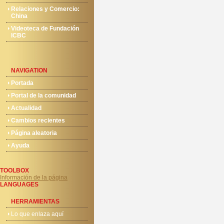
Relaciones y Comercio:
China
Videoteca de Fundación
ICBC
NAVIGATION
Portada
Portal de la comunidad
Actualidad
Cambios recientes
Página aleatoria
Ayuda
TOOLBOX
Información de la página
LANGUAGES
HERRAMIENTAS
Lo que enlaza aquí