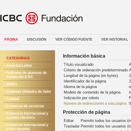
PÁGINA
DISCUSIÓN
VER CÓDIGO FUENTE
VER HISTORIAL
Información básica
CATEGORIAS
Título visualizado
A
América Latina
Criterio de ordenación predeterminado
A
Artículos de alumnos de
Longitud de la página (en bytes)
2
Fundación ICBC
Identificador de la página
2
BRICs
Idioma de la página
e
Cadenas Globales de Valor
Modelo de contenido de la página
t
Indización por robots
P
Calidad
0
Número de redirecciones a esta página
Comercio de servicios
Protección de página
Comercio internacional y
cambio climático
Editar
Permitir todos los usuarios (in
Comercio internacional y
Trasladar
Permitir todos los usuarios (in
crisis mundial