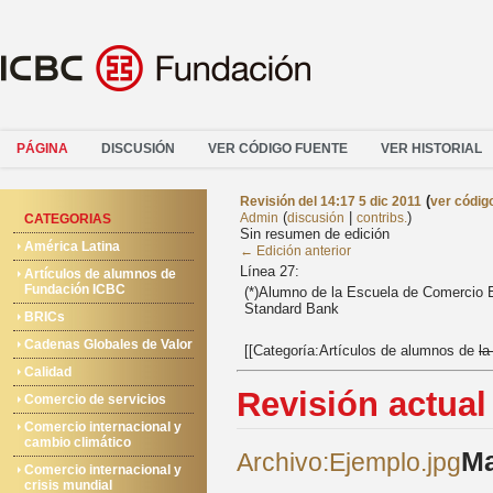
PÁGINA
DISCUSIÓN
VER CÓDIGO FUENTE
VER HISTORIAL
(
Revisión del 14:17 5 dic 2011
ver códig
(
|
)
Admin
discusión
contribs.
CATEGORIAS
Sin resumen de edición
América Latina
← Edición anterior
Línea 27:
Artículos de alumnos de
Fundación ICBC
(*)Alumno de la Escuela de Comercio E
Standard Bank
BRICs
Cadenas Globales de Valor
[[Categoría:Artículos de alumnos de
l
Calidad
Revisión actual
Comercio de servicios
Comercio internacional y
cambio climático
Ma
Archivo:Ejemplo.jpg
Comercio internacional y
crisis mundial