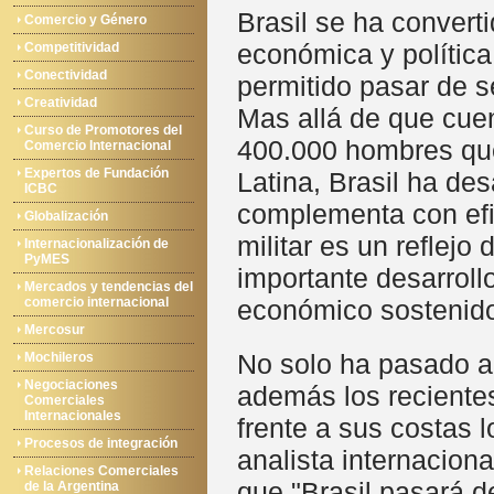
Brasil se ha convert
Comercio y Género
económica y política
Competitividad
Conectividad
permitido pasar de se
Creatividad
Mas allá de que cue
Curso de Promotores del
400.000 hombres que 
Comercio Internacional
Expertos de Fundación
Latina, Brasil ha des
ICBC
complementa con efi
Globalización
militar es un reflejo
Internacionalización de
PyMES
importante desarrollo
Mercados y tendencias del
comercio internacional
económico sostenido
Mercosur
No solo ha pasado a 
Mochileros
Negociaciones
además los recientes
Comerciales
Internacionales
frente a sus costas 
Procesos de integración
analista internacion
Relaciones Comerciales
que "Brasil pasará de
de la Argentina