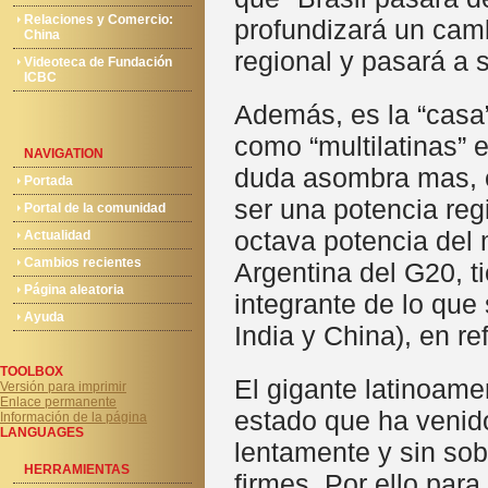
Relaciones y Comercio:
profundizará un camb
China
regional y pasará a s
Videoteca de Fundación
ICBC
Además, es la “casa
como “multilatinas” e
NAVIGATION
duda asombra mas, e
Portada
ser una potencia reg
Portal de la comunidad
octava potencia del 
Actualidad
Cambios recientes
Argentina del G20, t
Página aleatoria
integrante de lo que
Ayuda
India y China), en r
TOOLBOX
El gigante latinoame
Versión para imprimir
Enlace permanente
estado que ha venid
Información de la página
LANGUAGES
lentamente y sin sob
HERRAMIENTAS
firmes. Por ello par