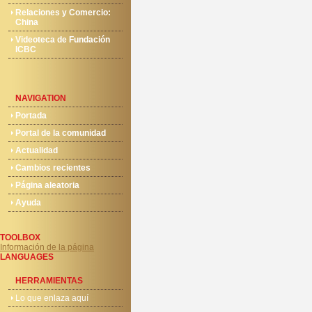
Relaciones y Comercio:
China
Videoteca de Fundación
ICBC
NAVIGATION
Portada
Portal de la comunidad
Actualidad
Cambios recientes
Página aleatoria
Ayuda
TOOLBOX
Información de la página
LANGUAGES
HERRAMIENTAS
Lo que enlaza aquí