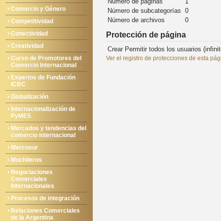
Número de páginas
1
Comercio y Género
Número de subcategorías
0
Número de archivos
0
Competitividad
Conectividad
Protección de página
Creatividad
Crear
Permitir todos los usuarios (infinit
Curso de Promotores del
Ver el registro de protecciones de esta pág
Comercio Internacional
Expertos de Fundación
ICBC
Globalización
Internacionalización de
PyMES
Mercados y tendencias del
comercio internacional
Mercosur
Mochileros
Negociaciones
Comerciales
Internacionales
Procesos de integración
Relaciones Comerciales
de la Argentina