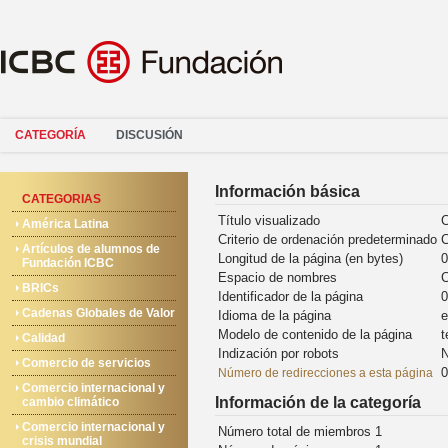
CATEGORÍA
DISCUSIÓN
Información básica
CATEGORIAS
Título visualizado
C
América Latina
Criterio de ordenación predeterminado
C
Artículos de alumnos de
Longitud de la página (en bytes)
0
Fundación ICBC
Espacio de nombres
C
BRICs
Identificador de la página
0
Cadenas Globales de Valor
Idioma de la página
e
Modelo de contenido de la página
t
Calidad
Indización por robots
N
Comercio de servicios
0
Número de redirecciones a esta página
Comercio internacional y
Información de la categoría
cambio climático
Comercio internacional y
Número total de miembros
1
crisis mundial