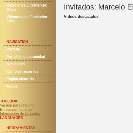
Invitados: Marcelo El
Relaciones y Comercio:
China
Videos destacados
Videoteca de Fundación
ICBC
NAVIGATION
Portada
Portal de la comunidad
Actualidad
Cambios recientes
Página aleatoria
Ayuda
TOOLBOX
Versión para imprimir
Enlace permanente
Información de la página
LANGUAGES
HERRAMIENTAS