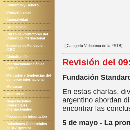
Comercio y Género
Competitividad
Conectividad
Creatividad
Curso de Promotores del
Comercio Internacional
Expertos de Fundación
[[Categoría:Videoteca de la FSTB]]
ICBC
Globalización
Revisión del 09
Internacionalización de
PyMES
Fundación Standar
Mercados y tendencias del
comercio internacional
Mercosur
En estas charlas, di
Mochileros
argentino abordan di
Negociaciones
Comerciales
encontrar las conclu
Internacionales
Procesos de integración
5 de mayo - La pro
Relaciones Comerciales
de la Argentina