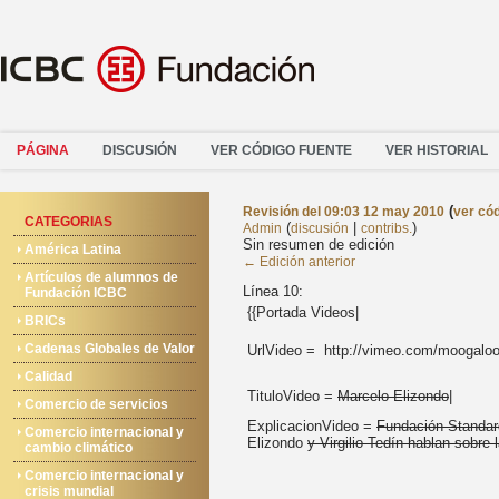
PÁGINA
DISCUSIÓN
VER CÓDIGO FUENTE
VER HISTORIAL
(
Revisión del 09:03 12 may 2010
ver có
CATEGORIAS
(
|
)
Admin
discusión
contribs.
Sin resumen de edición
América Latina
← Edición anterior
Artículos de alumnos de
Línea 10:
Fundación ICBC
{{Portada Videos|
BRICs
Cadenas Globales de Valor
UrlVideo = http://vimeo.com/moogalo
Calidad
TituloVideo =
Marcelo Elizondo
|
Comercio de servicios
ExplicacionVideo =
Fundación Standar
Comercio internacional y
Elizondo
y Virgilio Tedín hablan sobr
cambio climático
Comercio internacional y
crisis mundial