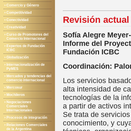
Comercio y Género
Competitividad
Revisión actual
Conectividad
Creatividad
Sofía Alegre Meyer-
Curso de Promotores del
Comercio Internacional
Informe del Proyec
Expertos de Fundación
Fundación ICBC
ICBC
Globalización
Coordinación: Pal
Internacionalización de
PyMES
Mercados y tendencias del
Los servicios basado
comercio internacional
alta intensidad de c
Mercosur
Mochileros
tecnologías de la in
Negociaciones
a partir de activos 
Comerciales
Internacionales
Se trata de servicio
Procesos de integración
conocimiento, y cuy
Relaciones Comerciales
de la Argentina