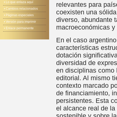
Lo que enlaza aquí
relevantes para paí
Cambios relacionados
coexisten una sólida
Páginas especiales
diverso, abundante t
Versión para imprimir
macroeconómicas y e
Enlace permanente
En el caso argentino
características estr
dotación significati
diversidad de expres
en disciplinas como l
editorial. Al mismo 
contexto marcado por
de financiamiento, in
persistentes. Esta c
el alcance real de l
sostenible y sobre l