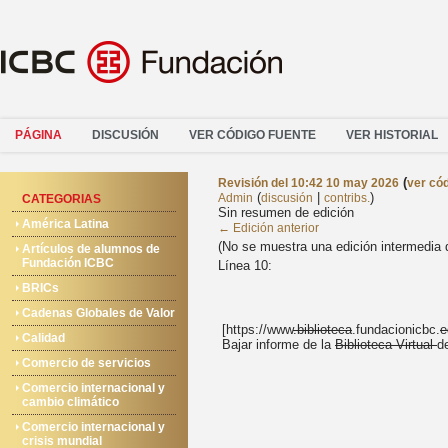
PÁGINA
DISCUSIÓN
VER CÓDIGO FUENTE
VER HISTORIAL
(
Revisión del 10:42 10 may 2026
ver có
(
|
)
Admin
discusión
contribs.
CATEGORIAS
Sin resumen de edición
América Latina
← Edición anterior
(No se muestra una edición intermedia 
Artículos de alumnos de
Fundación ICBC
Línea 10:
BRICs
Cadenas Globales de Valor
[https://www
.biblioteca
.fundacionicbc.
e
Calidad
Bajar informe de la
Biblioteca Virtual
d
Comercio de servicios
Comercio internacional y
cambio climático
Comercio internacional y
crisis mundial