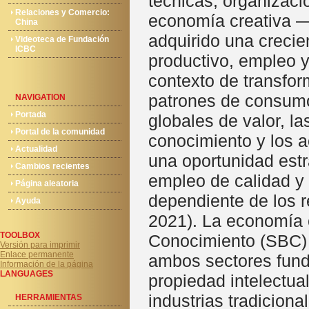
técnicas, organizacio
Relaciones y Comercio:
economía creativa 
China
adquirido una crecie
Videoteca de Fundación
ICBC
productivo, empleo y
contexto de transfor
patrones de consumo 
NAVIGATION
Portada
globales de valor, la
Portal de la comunidad
conocimiento y los a
Actualidad
una oportunidad estr
Cambios recientes
empleo de calidad y
Página aleatoria
dependiente de los
Ayuda
2021). La economía c
TOOLBOX
Conocimiento (SBC) 
Versión para imprimir
Enlace permanente
ambos sectores funda
Información de la página
LANGUAGES
propiedad intelectua
industrias tradicion
HERRAMIENTAS