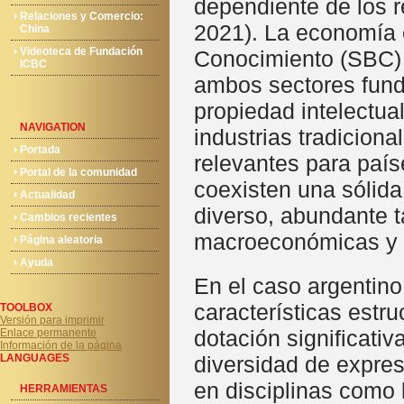
dependiente de los
Relaciones y Comercio:
2021). La economía c
China
Videoteca de Fundación
Conocimiento (SBC) 
ICBC
ambos sectores funda
propiedad intelectua
NAVIGATION
industrias tradicion
Portada
relevantes para paí
Portal de la comunidad
coexisten una sólida
Actualidad
diverso, abundante t
Cambios recientes
macroeconómicas y e
Página aleatoria
Ayuda
En el caso argentino
características estr
TOOLBOX
Versión para imprimir
dotación significati
Enlace permanente
Información de la página
LANGUAGES
diversidad de expres
en disciplinas como l
HERRAMIENTAS