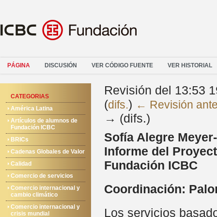
PÁGINA
DISCUSIÓN
VER CÓDIGO FUENTE
VER HISTORIAL
Revisión del 13:53 
CATEGORIAS
(
)
difs.
← Revisión ante
América Latina
→ (difs.)
Artículos de alumnos de
Fundación ICBC
Sofía Alegre Meyer-
BRICs
Informe del Proyec
Cadenas Globales de Valor
Fundación ICBC
Calidad
Comercio de servicios
Coordinación: Pal
Comercio internacional y
cambio climático
Comercio internacional y
Los servicios basado
crisis mundial