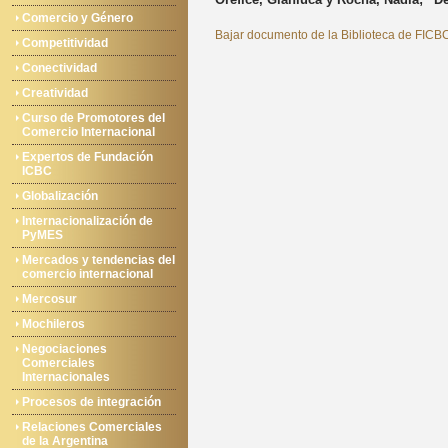
Comercio y Género
Bajar documento de la Biblioteca de FICB
Competitividad
Conectividad
Creatividad
Curso de Promotores del
Comercio Internacional
Expertos de Fundación
ICBC
Globalización
Internacionalización de
PyMES
Mercados y tendencias del
comercio internacional
Mercosur
Mochileros
Negociaciones
Comerciales
Internacionales
Procesos de integración
Relaciones Comerciales
de la Argentina