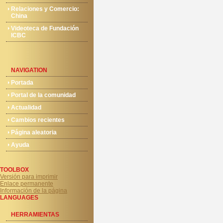
Relaciones y Comercio:
China
Videoteca de Fundación
ICBC
NAVIGATION
Portada
Portal de la comunidad
Actualidad
Cambios recientes
Página aleatoria
Ayuda
TOOLBOX
Versión para imprimir
Enlace permanente
Información de la página
LANGUAGES
HERRAMIENTAS