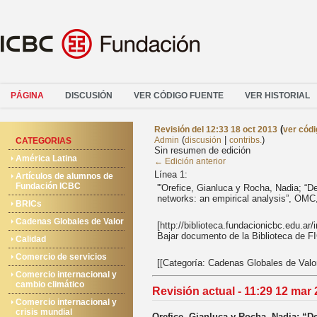
PÁGINA
DISCUSIÓN
VER CÓDIGO FUENTE
VER HISTORIAL
(
Revisión del 12:33 18 oct 2013
ver códi
(
|
)
Admin
discusión
contribs.
CATEGORIAS
Sin resumen de edición
América Latina
← Edición anterior
Línea 1:
Artículos de alumnos de
Fundación ICBC
'''Orefice, Gianluca y Rocha, Nadia; “D
networks: an empirical analysis”, OMC, 
BRICs
Cadenas Globales de Valor
[http://biblioteca.fundacionicbc.edu.ar
Bajar documento de la Biblioteca de F
Calidad
Comercio de servicios
[[Categoría: Cadenas Globales de Valor
Comercio internacional y
cambio climático
Revisión actual - 11:29 12 mar
Comercio internacional y
crisis mundial
Orefice, Gianluca y Rocha, Nadia; “D