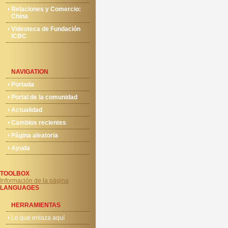
Relaciones y Comercio:
China
Videoteca de Fundación
ICBC
NAVIGATION
Portada
Portal de la comunidad
Actualidad
Cambios recientes
Página aleatoria
Ayuda
TOOLBOX
Información de la página
LANGUAGES
HERRAMIENTAS
Lo que enlaza aquí