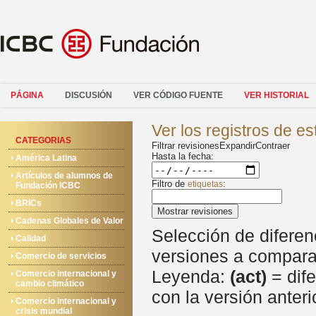
PÁGINA
DISCUSIÓN
VER CÓDIGO FUENTE
VER HISTORIAL
Ver los registros de e
CATEGORIAS
Filtrar revisiones
Expandir
Contraer
Hasta la fecha:
América Latina
Artículos de alumnos de
Filtro de
:
etiquetas
Fundación ICBC
BRICs
Mostrar revisiones
Cadenas Globales de Valor
Selección de diferen
Calidad
versiones a comparar
Comercio de servicios
Leyenda:
(act)
= dife
Comercio internacional y
cambio climático
con la versión anteri
Comercio internacional y
crisis mundial