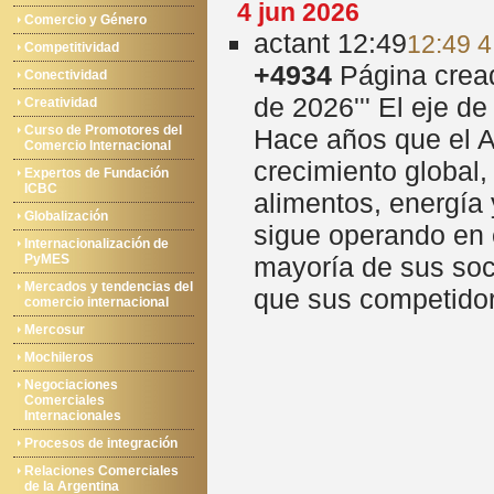
4 jun 2026
Comercio y Género
act
ant
12:49
12:49 4
Competitividad
+4934
‎
Página cread
Conectividad
de 2026''' El eje d
Creatividad
Curso de Promotores del
Hace años que el A
Comercio Internacional
crecimiento global,
Expertos de Fundación
ICBC
alimentos, energía 
Globalización
sigue operando en 
Internacionalización de
PyMES
mayoría de sus soc
Mercados y tendencias del
que sus competidor
comercio internacional
Mercosur
Mochileros
Negociaciones
Comerciales
Internacionales
Procesos de integración
Relaciones Comerciales
de la Argentina