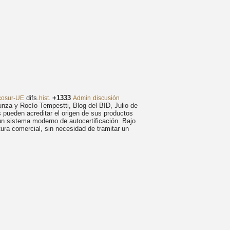
difs.
+1333
rcosur-UE
hist.
Admin
discusión
unza y Rocío Tempestti, Blog del BID, Julio de
s pueden acreditar el origen de sus productos
n sistema moderno de autocertificación. Bajo
ura comercial, sin necesidad de tramitar un