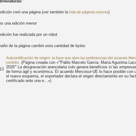
abreviaturas:
edición creó una página (ver también la
)
lista de páginas nuevas
es una edición menor
edición fue realizada por un robot
maño de la página cambió esta cantidad de bytes
6
Autocertificación de origen: la llave que abre las preferencias del acuerdo Me
(Página creada con «'''Pablo Marcelo Garcia, María Agustina Lac
contribs.
2026''' La desgravación arancelaria solo genera beneficios si las empresa
13
de forma ágil y económica. El acuerdo Mercosur-UE lo hace posible con u
el nuevo esquema, el exportador declara el origen directamente en su fact
certificado ante una e…»)