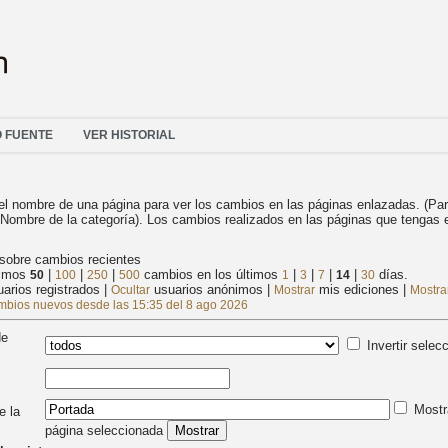
O FUENTE
VER HISTORIAL
el nombre de una página para ver los cambios en las páginas enlazadas. (Pa
:Nombre de la categoría). Los cambios realizados en las páginas que tengas 
sobre cambios recientes
timos
|
|
|
cambios en los últimos
|
|
|
|
días.
50
100
250
500
1
3
7
14
30
arios registrados
|
usuarios anónimos
|
mis ediciones
|
Ocultar
Mostrar
Mostra
mbios nuevos desde las 15:35 del 8 ago 2026
de
Invertir selec
Mostr
e la
página seleccionada