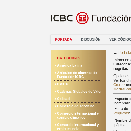
PORTADA
DISCUSIÓN
VER CÓDIG
←
Portada
CATEGORIAS
Introduce 
Categoría
América Latina
negritas
.
Artículos de alumnos de
Opciones 
Fundación ICBC
Ver los úl
BRICs
usu
Ocultar
Mostrar ca
Cadenas Globales de Valor
Espacio 
Calidad
nombres:
Comercio de servicios
Filtro de
:
etiquetas
Comercio internacional y
cambio climático
Nombre d
página:
Comercio internacional y
crisis mundial