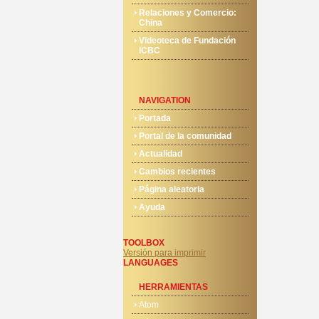
Relaciones y Comercio:
China
Videoteca de Fundación
ICBC
NAVIGATION
Portada
Portal de la comunidad
Actualidad
Cambios recientes
Página aleatoria
Ayuda
TOOLBOX
Versión para imprimir
LANGUAGES
HERRAMIENTAS
Atom