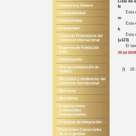
Lista de 
Comercio y Género
N
Esta 
Competitividad
m
Conectividad
Esta 
Creatividad
b
Esta 
Curso de Promotores del
(
±123
)
Comercio Internacional
El ta
Expertos de Fundación
ICBC
30 jul 202
Globalización
Internacionalización de
N
16:
PyMES
Mercados y tendencias del
comercio internacional
Mercosur
Mochileros
Negociaciones
Comerciales
Internacionales
Procesos de integración
Relaciones Comerciales
de la Argentina