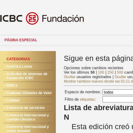
PÁGINA ESPECIAL
Sigue en esta página
CATEGORIAS
América Latina
Opciones sobre cambios recientes
Ver los últimos
|
|
|
cambi
50
100
250
500
Artículos de alumnos de
usuarios registrados
|
usu
Ocultar
Ocultar
Fundación ICBC
Mostrar cambios nuevos desde las 01:11 d
BRICs
Espacio de nombres:
Cadenas Globales de Valor
Filtro de
:
etiquetas
Calidad
Lista de abreviatur
Comercio de servicios
N
Comercio internacional y
cambio climático
Esta edición creó
Comercio internacional y
crisis mundial