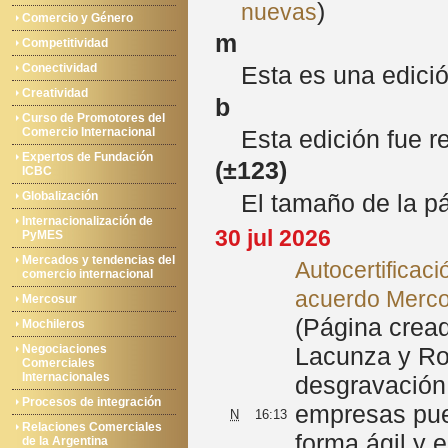
)
nuevas
Comercio y Género
m
Competitividad
Conectividad
Esta es una edici
Creatividad
b
Curso de Promotores del
Comercio Internacional
Esta edición fue r
Expertos de Fundación
(
±123
)
ICBC
El tamaño de la p
Globalización
Internacionalización de
30 jul 2026
PyMES
Mercados y tendencias del
Autocertificaci
comercio internacional
acuerdo Merc
Mercosur
(Página cread
Mochileros
Negociaciones
Lacunza y Roc
Comerciales
Internacionales
desgravación 
Procesos de integración
empresas pued
N
16:13
Relaciones Comerciales
forma ágil y
de la Argentina