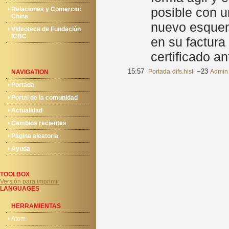
posible con u
Relaciones y Comercio:
China
nuevo esquema
Videoteca de Fundación
ICBC
en su factura
certificado a
15:57
−23
Portada
difs.
hist.
Admin
NAVIGATION
Portada
Portal de la comunidad
Actualidad
Cambios recientes
Página aleatoria
Ayuda
TOOLBOX
Versión para imprimir
LANGUAGES
HERRAMIENTAS
Atom