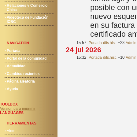
posible con u
Relaciones y Comercio:
China
nuevo esquema
Videoteca de Fundación
ICBC
en su factura
certificado a
15:57
−23
Portada
difs.
hist.
Admin
NAVIGATION
24 jul 2026
Portada
16:32
+10
Portada
difs.
hist.
Admin
Portal de la comunidad
Actualidad
Cambios recientes
Página aleatoria
Ayuda
TOOLBOX
Versión para imprimir
LANGUAGES
HERRAMIENTAS
Atom