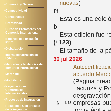
)
nuevas
Comercio y Género
m
Competitividad
Conectividad
Esta es una edici
Creatividad
b
Curso de Promotores del
Comercio Internacional
Esta edición fue r
Expertos de Fundación
(
±123
)
ICBC
El tamaño de la p
Globalización
Internacionalización de
30 jul 2026
PyMES
Mercados y tendencias del
Autocertificaci
comercio internacional
acuerdo Merc
Mercosur
(Página cread
Mochileros
Negociaciones
Lacunza y Roc
Comerciales
Internacionales
desgravación 
Procesos de integración
empresas pued
N
16:13
Relaciones Comerciales
forma ágil y
de la Argentina