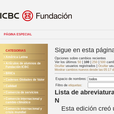
PÁGINA ESPECIAL
Sigue en esta página
CATEGORIAS
América Latina
Opciones sobre cambios recientes
Ver los últimos
|
|
|
cambi
50
100
250
500
Artículos de alumnos de
usuarios registrados
|
usu
Ocultar
Ocultar
Fundación ICBC
Mostrar cambios nuevos desde las 05:17 d
BRICs
Espacio de nombres:
Cadenas Globales de Valor
Filtro de
:
etiquetas
Calidad
Lista de abreviatur
Comercio de servicios
N
Comercio internacional y
cambio climático
Esta edición creó
Comercio internacional y
crisis mundial