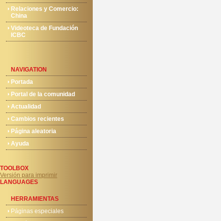
Relaciones y Comercio:
China
Videoteca de Fundación
ICBC
NAVIGATION
Portada
Portal de la comunidad
Actualidad
Cambios recientes
Página aleatoria
Ayuda
TOOLBOX
Versión para imprimir
LANGUAGES
HERRAMIENTAS
Páginas especiales