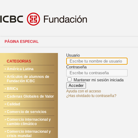
PÁGINA ESPECIAL
Usuario
CATEGORIAS
Contraseña
América Latina
Artículos de alumnos de
Mantener mi sesión iniciada
Fundación ICBC
Acceder
BRICs
Ayuda con el acceso
¿Has olvidado tu contraseña?
Cadenas Globales de Valor
Calidad
Comercio de servicios
Comercio internacional y
cambio climático
Comercio internacional y
crisis mundial