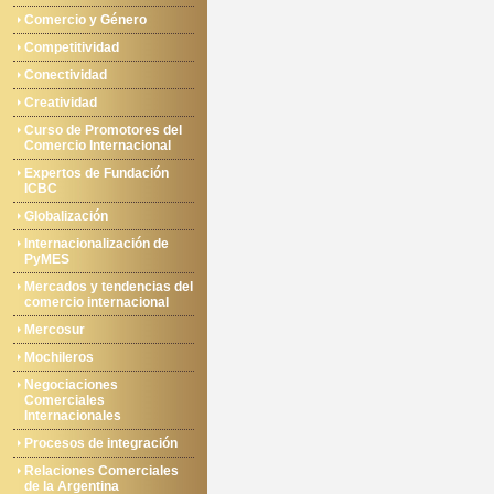
Comercio y Género
Competitividad
Conectividad
Creatividad
Curso de Promotores del
Comercio Internacional
Expertos de Fundación
ICBC
Globalización
Internacionalización de
PyMES
Mercados y tendencias del
comercio internacional
Mercosur
Mochileros
Negociaciones
Comerciales
Internacionales
Procesos de integración
Relaciones Comerciales
de la Argentina