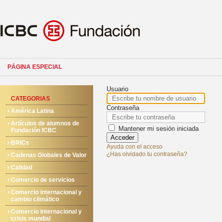
PÁGINA ESPECIAL
Usuario
CATEGORIAS
Contraseña
América Latina
Artículos de alumnos de
Mantener mi sesión iniciada
Fundación ICBC
Acceder
BRICs
Ayuda con el acceso
¿Has olvidado tu contraseña?
Cadenas Globales de Valor
Calidad
Comercio de servicios
Comercio internacional y
cambio climático
Comercio internacional y
crisis mundial