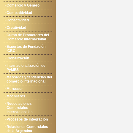
Comercio y Género
Competitividad
Conectividad
Creatividad
Curso de Promotores del
Comercio Internacional
Expertos de Fundación
ICBC
Globalización
Internacionalización de
PyMES
Mercados y tendencias del
comercio internacional
Mercosur
Mochileros
Negociaciones
Comerciales
Internacionales
Procesos de integración
Relaciones Comerciales
de la Argentina