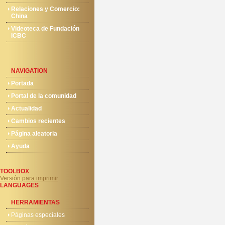
Relaciones y Comercio:
China
Videoteca de Fundación
ICBC
NAVIGATION
Portada
Portal de la comunidad
Actualidad
Cambios recientes
Página aleatoria
Ayuda
TOOLBOX
Versión para imprimir
LANGUAGES
HERRAMIENTAS
Páginas especiales