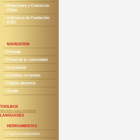
Relaciones y Comercio:
China
Videoteca de Fundación
ICBC
NAVIGATION
Portada
Portal de la comunidad
Actualidad
Cambios recientes
Página aleatoria
Ayuda
TOOLBOX
Versión para imprimir
LANGUAGES
HERRAMIENTAS
Páginas especiales