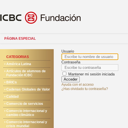
PÁGINA ESPECIAL
Usuario
CATEGORIAS
Contraseña
América Latina
Artículos de alumnos de
Mantener mi sesión iniciada
Fundación ICBC
Acceder
BRICs
Ayuda con el acceso
¿Has olvidado tu contraseña?
Cadenas Globales de Valor
Calidad
Comercio de servicios
Comercio internacional y
cambio climático
Comercio internacional y
crisis mundial