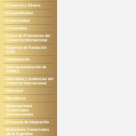
Comercio y Género
Competitividad
Conectividad
Creatividad
Curso de Promotores del
Comercio Internacional
Expertos de Fundación
ICBC
Globalización
Internacionalización de
PyMES
Mercados y tendencias del
comercio internacional
Mercosur
Mochileros
Negociaciones
Comerciales
Internacionales
Procesos de integración
Relaciones Comerciales
de la Argentina