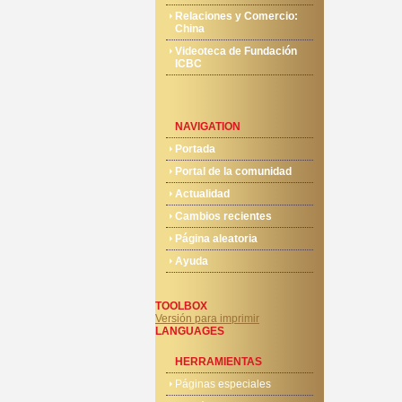
Relaciones y Comercio:
China
Videoteca de Fundación
ICBC
NAVIGATION
Portada
Portal de la comunidad
Actualidad
Cambios recientes
Página aleatoria
Ayuda
TOOLBOX
Versión para imprimir
LANGUAGES
HERRAMIENTAS
Páginas especiales