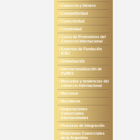
Comercio y Género
Competitividad
Conectividad
Creatividad
Curso de Promotores del
Comercio Internacional
Expertos de Fundación
ICBC
Globalización
Internacionalización de
PyMES
Mercados y tendencias del
comercio internacional
Mercosur
Mochileros
Negociaciones
Comerciales
Internacionales
Procesos de integración
Relaciones Comerciales
de la Argentina