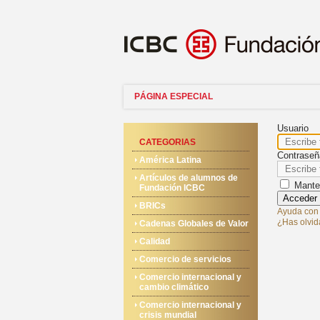
PÁGINA ESPECIAL
Usuario
CATEGORIAS
Contraseñ
América Latina
Artículos de alumnos de
Manten
Fundación ICBC
Acceder
BRICs
Ayuda con 
¿Has olvid
Cadenas Globales de Valor
Calidad
Comercio de servicios
Comercio internacional y
cambio climático
Comercio internacional y
crisis mundial