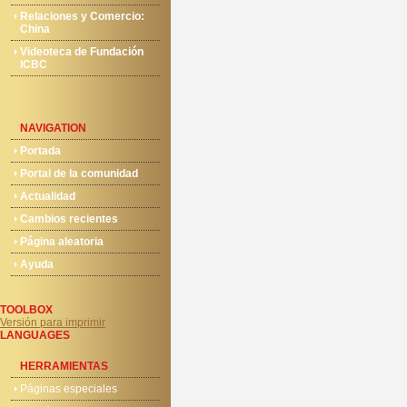
Relaciones y Comercio:
China
Videoteca de Fundación
ICBC
NAVIGATION
Portada
Portal de la comunidad
Actualidad
Cambios recientes
Página aleatoria
Ayuda
TOOLBOX
Versión para imprimir
LANGUAGES
HERRAMIENTAS
Páginas especiales