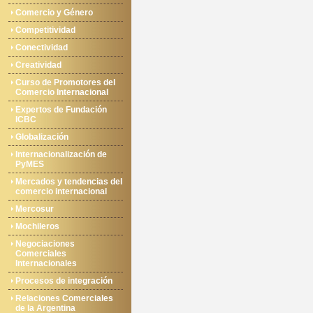
Comercio y Género
Competitividad
Conectividad
Creatividad
Curso de Promotores del
Comercio Internacional
Expertos de Fundación
ICBC
Globalización
Internacionalización de
PyMES
Mercados y tendencias del
comercio internacional
Mercosur
Mochileros
Negociaciones
Comerciales
Internacionales
Procesos de integración
Relaciones Comerciales
de la Argentina