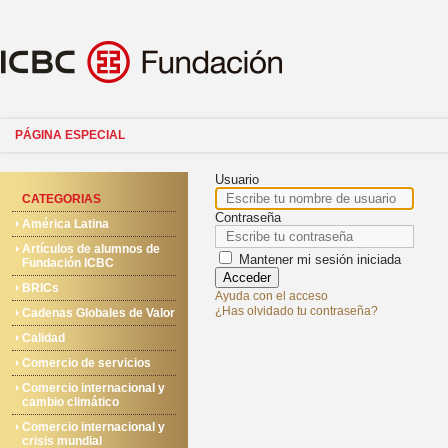
PÁGINA ESPECIAL
Usuario
CATEGORIAS
Contraseña
América Latina
Artículos de alumnos de
Mantener mi sesión iniciada
Fundación ICBC
Acceder
BRICs
Ayuda con el acceso
¿Has olvidado tu contraseña?
Cadenas Globales de Valor
Calidad
Comercio de servicios
Comercio internacional y
cambio climático
Comercio internacional y
crisis mundial