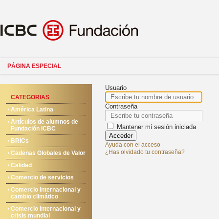
PÁGINA ESPECIAL
Usuario
CATEGORIAS
Contraseña
América Latina
Artículos de alumnos de
Mantener mi sesión iniciada
Fundación ICBC
Acceder
BRICs
Ayuda con el acceso
¿Has olvidado tu contraseña?
Cadenas Globales de Valor
Calidad
Comercio de servicios
Comercio internacional y
cambio climático
Comercio internacional y
crisis mundial