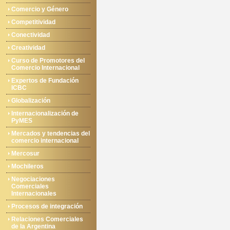
Comercio y Género
Competitividad
Conectividad
Creatividad
Curso de Promotores del
Comercio Internacional
Expertos de Fundación
ICBC
Globalización
Internacionalización de
PyMES
Mercados y tendencias del
comercio internacional
Mercosur
Mochileros
Negociaciones
Comerciales
Internacionales
Procesos de integración
Relaciones Comerciales
de la Argentina