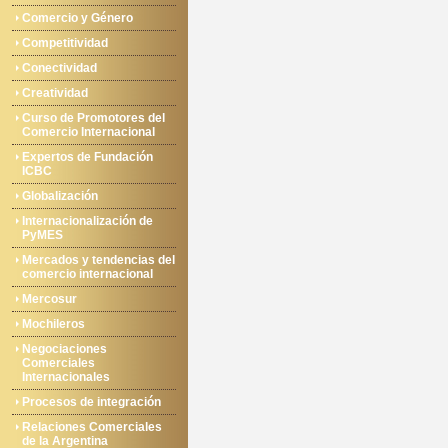
Comercio y Género
Competitividad
Conectividad
Creatividad
Curso de Promotores del
Comercio Internacional
Expertos de Fundación
ICBC
Globalización
Internacionalización de
PyMES
Mercados y tendencias del
comercio internacional
Mercosur
Mochileros
Negociaciones
Comerciales
Internacionales
Procesos de integración
Relaciones Comerciales
de la Argentina