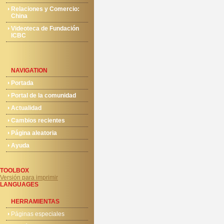
Relaciones y Comercio:
China
Videoteca de Fundación
ICBC
NAVIGATION
Portada
Portal de la comunidad
Actualidad
Cambios recientes
Página aleatoria
Ayuda
TOOLBOX
Versión para imprimir
LANGUAGES
HERRAMIENTAS
Páginas especiales