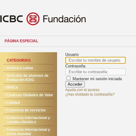
PÁGINA ESPECIAL
Usuario
CATEGORIAS
Contraseña
América Latina
Artículos de alumnos de
Mantener mi sesión iniciada
Fundación ICBC
Acceder
BRICs
Ayuda con el acceso
¿Has olvidado tu contraseña?
Cadenas Globales de Valor
Calidad
Comercio de servicios
Comercio internacional y
cambio climático
Comercio internacional y
crisis mundial