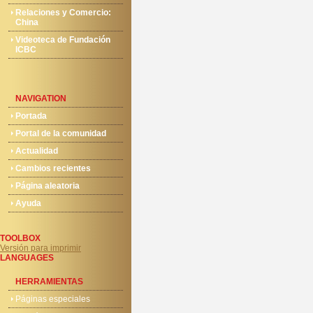
Relaciones y Comercio:
China
Videoteca de Fundación
ICBC
NAVIGATION
Portada
Portal de la comunidad
Actualidad
Cambios recientes
Página aleatoria
Ayuda
TOOLBOX
Versión para imprimir
LANGUAGES
HERRAMIENTAS
Páginas especiales