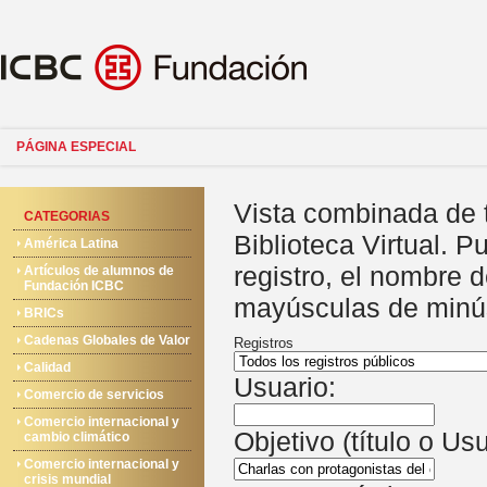
PÁGINA ESPECIAL
Vista combinada de 
CATEGORIAS
Biblioteca Virtual. P
América Latina
registro, el nombre 
Artículos de alumnos de
Fundación ICBC
mayúsculas de minú
BRICs
Cadenas Globales de Valor
Registros
Calidad
Usuario:
Comercio de servicios
Comercio internacional y
Objetivo (título o Us
cambio climático
Comercio internacional y
crisis mundial