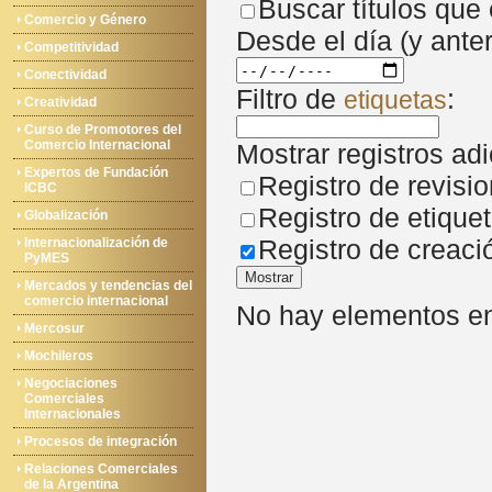
Buscar títulos que
Comercio y Género
Desde el día (y anter
Competitividad
Conectividad
Filtro de
:
etiquetas
Creatividad
Curso de Promotores del
Comercio Internacional
Mostrar registros adi
Expertos de Fundación
Registro de revisi
ICBC
Registro de etique
Globalización
Registro de creaci
Internacionalización de
PyMES
Mostrar
Mercados y tendencias del
comercio internacional
No hay elementos en 
Mercosur
Mochileros
Negociaciones
Comerciales
Internacionales
Procesos de integración
Relaciones Comerciales
de la Argentina