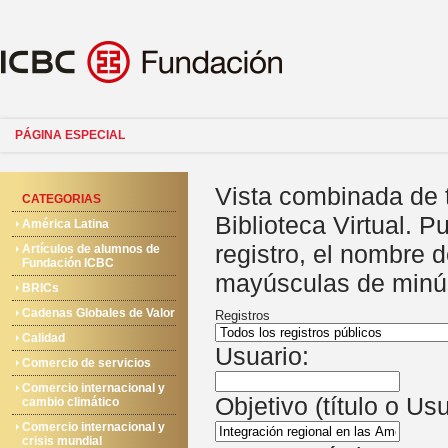
PÁGINA ESPECIAL
Vista combinada de 
CATEGORIAS
Biblioteca Virtual. P
América Latina
registro, el nombre 
Artículos de alumnos de
Fundación ICBC
mayúsculas de minú
BRICs
Cadenas Globales de Valor
Registros
Calidad
Usuario:
Comercio de servicios
Comercio internacional y
Objetivo (título o Us
cambio climático
Comercio internacional y
crisis mundial