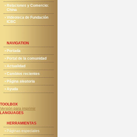
Relaciones y Comercio:
China
Videoteca de Fundación
ICBC
NAVIGATION
Portada
Portal de la comunidad
Actualidad
Cambios recientes
Página aleatoria
Ayuda
TOOLBOX
Versión para imprimir
LANGUAGES
HERRAMIENTAS
Páginas especiales