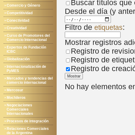
Buscar títulos que
Comercio y Género
Desde el día (y anter
Competitividad
Conectividad
Filtro de
:
etiquetas
Creatividad
Curso de Promotores del
Comercio Internacional
Mostrar registros adi
Expertos de Fundación
Registro de revisi
ICBC
Registro de etique
Globalización
Registro de creaci
Internacionalización de
PyMES
Mostrar
Mercados y tendencias del
comercio internacional
No hay elementos en 
Mercosur
Mochileros
Negociaciones
Comerciales
Internacionales
Procesos de integración
Relaciones Comerciales
de la Argentina