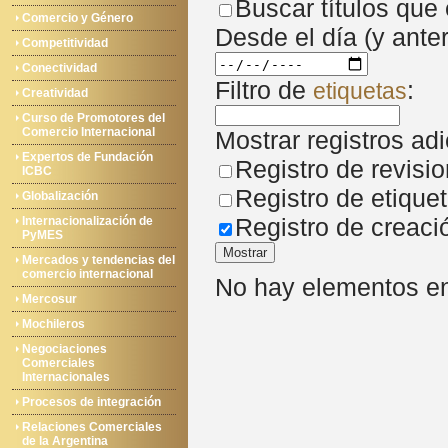
Buscar títulos que
Comercio y Género
Desde el día (y anter
Competitividad
Conectividad
Filtro de
:
etiquetas
Creatividad
Curso de Promotores del
Comercio Internacional
Mostrar registros adi
Expertos de Fundación
Registro de revisi
ICBC
Registro de etique
Globalización
Registro de creaci
Internacionalización de
PyMES
Mostrar
Mercados y tendencias del
comercio internacional
No hay elementos en 
Mercosur
Mochileros
Negociaciones
Comerciales
Internacionales
Procesos de integración
Relaciones Comerciales
de la Argentina