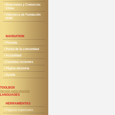
Relaciones y Comercio:
China
Videoteca de Fundación
ICBC
NAVIGATION
Portada
Portal de la comunidad
Actualidad
Cambios recientes
Página aleatoria
Ayuda
TOOLBOX
Versión para imprimir
LANGUAGES
HERRAMIENTAS
Páginas especiales