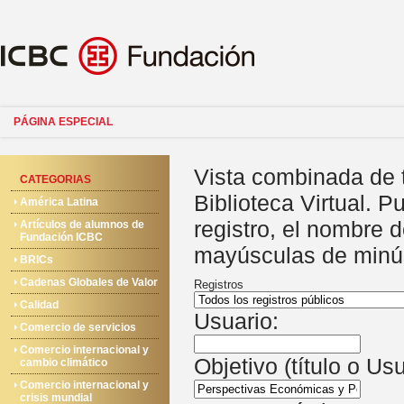
PÁGINA ESPECIAL
Vista combinada de 
CATEGORIAS
Biblioteca Virtual. P
América Latina
registro, el nombre 
Artículos de alumnos de
Fundación ICBC
mayúsculas de minú
BRICs
Cadenas Globales de Valor
Registros
Calidad
Usuario:
Comercio de servicios
Comercio internacional y
Objetivo (título o Us
cambio climático
Comercio internacional y
crisis mundial