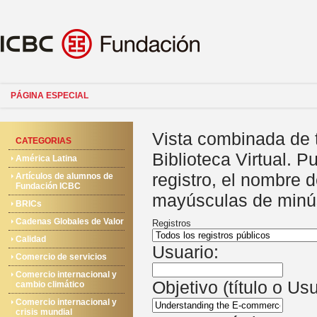
PÁGINA ESPECIAL
Vista combinada de 
CATEGORIAS
Biblioteca Virtual. P
América Latina
registro, el nombre 
Artículos de alumnos de
Fundación ICBC
mayúsculas de minú
BRICs
Cadenas Globales de Valor
Registros
Calidad
Usuario:
Comercio de servicios
Comercio internacional y
Objetivo (título o Us
cambio climático
Comercio internacional y
crisis mundial