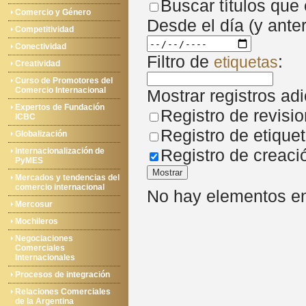
Buscar títulos que
Comercio y Género
Desde el día (y anter
Competitividad
Conectividad
Filtro de
:
etiquetas
Creatividad
Curso de Promotores del
Comercio Internacional
Mostrar registros adi
Expertos de Fundación
Registro de revisi
ICBC
Registro de etique
Globalización
Registro de creaci
Internacionalización de
PyMES
Mostrar
Mercados y tendencias del
comercio internacional
No hay elementos en 
Mercosur
Mochileros
Negociaciones
Comerciales
Internacionales
Procesos de integración
Relaciones Comerciales
de la Argentina