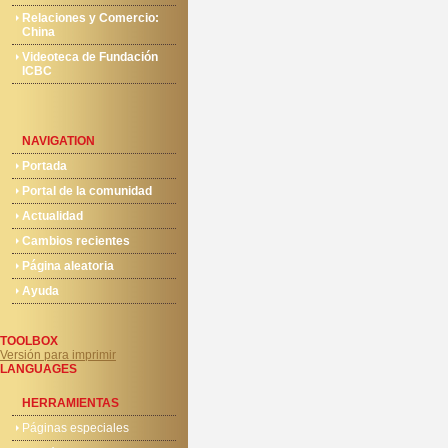
Relaciones y Comercio:
China
Videoteca de Fundación
ICBC
NAVIGATION
Portada
Portal de la comunidad
Actualidad
Cambios recientes
Página aleatoria
Ayuda
TOOLBOX
Versión para imprimir
LANGUAGES
HERRAMIENTAS
Páginas especiales