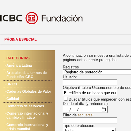
PÁGINA ESPECIAL
A continuación se muestra una lista de
CATEGORIAS
páginas actualmente protegidas.
América Latina
Registros
Artículos de alumnos de
Fundación ICBC
Usuario:
BRICs
Objetivo (título o Usuario:nombre de usu
Cadenas Globales de Valor
Calidad
Buscar títulos que empiecen con est
Desde el día (y anteriores):
Comercio de servicios
Comercio internacional y
Filtro de
:
etiquetas
cambio climático
Comercio internacional y
Tipo de protección:
crisis mundial