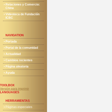
Relaciones y Comercio:
China
Videoteca de Fundación
ICBC
NAVIGATION
Portada
Portal de la comunidad
Actualidad
Cambios recientes
Página aleatoria
Ayuda
TOOLBOX
Versión para imprimir
LANGUAGES
HERRAMIENTAS
Páginas especiales