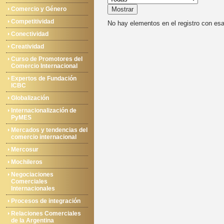
Comercio y Género
Mostrar
Competitividad
No hay elementos en el registro con es
Conectividad
Creatividad
Curso de Promotores del
Comercio Internacional
Expertos de Fundación
ICBC
Globalización
Internacionalización de
PyMES
Mercados y tendencias del
comercio internacional
Mercosur
Mochileros
Negociaciones
Comerciales
Internacionales
Procesos de integración
Relaciones Comerciales
de la Argentina