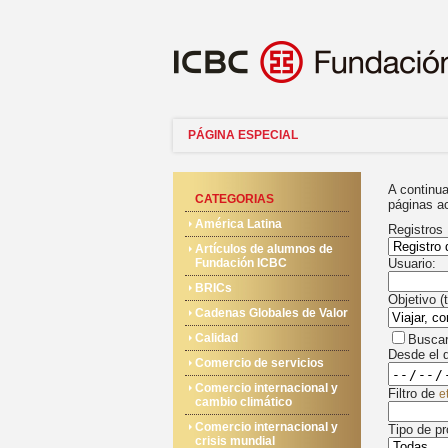
PÁGINA ESPECIAL
A continua
CATEGORIAS
páginas a
América Latina
Registros
Artículos de alumnos de
Fundación ICBC
Usuario:
BRICs
Objetivo (
Cadenas Globales de Valor
Calidad
Buscar
Desde el d
Comercio de servicios
Comercio internacional y
Filtro de
e
cambio climático
Comercio internacional y
Tipo de pr
crisis mundial