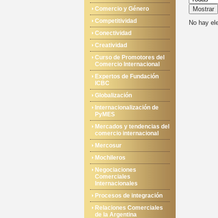
Comercio y Género
Mostrar
Competitividad
No hay ele
Conectividad
Creatividad
Curso de Promotores del
Comercio Internacional
Expertos de Fundación
ICBC
Globalización
Internacionalización de
PyMES
Mercados y tendencias del
comercio internacional
Mercosur
Mochileros
Negociaciones
Comerciales
Internacionales
Procesos de integración
Relaciones Comerciales
de la Argentina