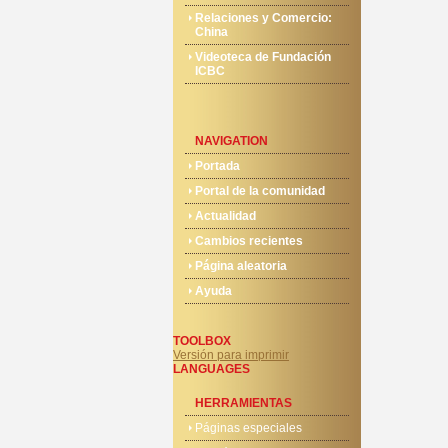
Relaciones y Comercio:
China
Videoteca de Fundación
ICBC
NAVIGATION
Portada
Portal de la comunidad
Actualidad
Cambios recientes
Página aleatoria
Ayuda
TOOLBOX
Versión para imprimir
LANGUAGES
HERRAMIENTAS
Páginas especiales