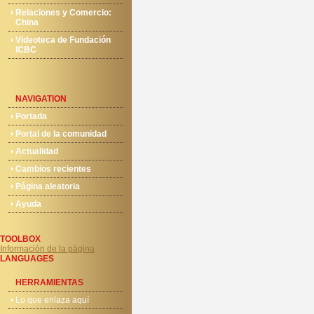
Relaciones y Comercio:
China
Videoteca de Fundación
ICBC
NAVIGATION
Portada
Portal de la comunidad
Actualidad
Cambios recientes
Página aleatoria
Ayuda
TOOLBOX
Información de la página
LANGUAGES
HERRAMIENTAS
Lo que enlaza aquí