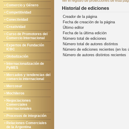
Ver el registro de protecciones de esta pág
Comercio y Género
Historial de ediciones
Competitividad
Creador de la página
Conectividad
Fecha de creación de la página
Creatividad
Último editor
Fecha de la última edición
Curso de Promotores del
Comercio Internacional
Número total de ediciones
Número total de autores distintos
Expertos de Fundación
ICBC
Número de ediciones recientes (en los 
Número de autores distintos recientes
Globalización
Internacionalización de
PyMES
Mercados y tendencias del
comercio internacional
Mercosur
Mochileros
Negociaciones
Comerciales
Internacionales
Procesos de integración
Relaciones Comerciales
de la Argentina