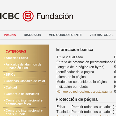
PÁGINA
DISCUSIÓN
VER CÓDIGO FUENTE
VER HISTORIAL
Información básica
CATEGORIAS
Título visualizado
F
América Latina
Criterio de ordenación predeterminado
F
Artículos de alumnos de
Longitud de la página (en bytes)
5
Fundación ICBC
Identificador de la página
6
BRICs
Idioma de la página
e
Cadenas Globales de Valor
Modelo de contenido de la página
t
Indización por robots
P
Calidad
0
Número de redirecciones a esta página
Comercio de servicios
Protección de página
Comercio internacional y
cambio climático
Editar
Permitir todos los usuarios (in
Comercio internacional y
Trasladar
Permitir todos los usuarios (in
crisis mundial