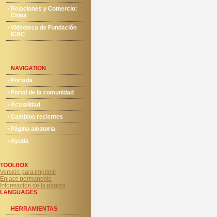
Relaciones y Comercio:
China
Videoteca de Fundación
ICBC
NAVIGATION
Portada
Portal de la comunidad
Actualidad
Cambios recientes
Página aleatoria
Ayuda
TOOLBOX
Versión para imprimir
Enlace permanente
Información de la página
LANGUAGES
HERRAMIENTAS