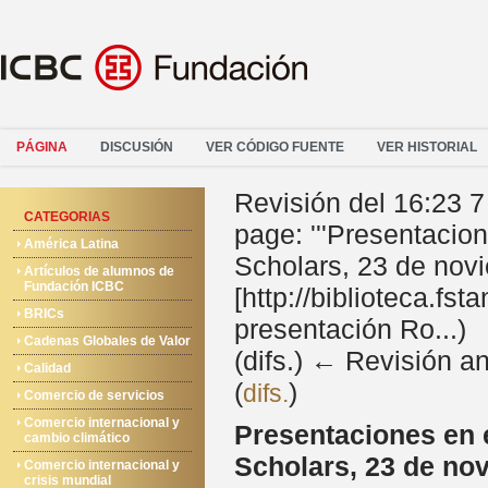
PÁGINA
DISCUSIÓN
VER CÓDIGO FUENTE
VER HISTORIAL
Revisión del 16:23 
CATEGORIAS
page: '''Presentacio
América Latina
Scholars, 23 de novi
Artículos de alumnos de
Fundación ICBC
[http://biblioteca.f
BRICs
presentación Ro...)
Cadenas Globales de Valor
(difs.) ← Revisión an
Calidad
(
)
difs.
Comercio de servicios
Comercio internacional y
Presentaciones en 
cambio climático
Scholars, 23 de no
Comercio internacional y
crisis mundial