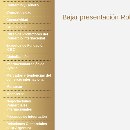
Comercio y Género
Competitividad
Bajar presentación Ro
Conectividad
Creatividad
Curso de Promotores del
Comercio Internacional
Expertos de Fundación
ICBC
Globalización
Internacionalización de
PyMES
Mercados y tendencias del
comercio internacional
Mercosur
Mochileros
Negociaciones
Comerciales
Internacionales
Procesos de integración
Relaciones Comerciales
de la Argentina