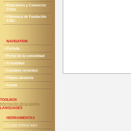
Relaciones y Comercio:
China
Videoteca de Fundación
ICBC
NAVIGATION
Portada
Portal de la comunidad
Actualidad
Cambios recientes
Página aleatoria
Ayuda
TOOLBOX
Información de la página
LANGUAGES
HERRAMIENTAS
Lo que enlaza aquí