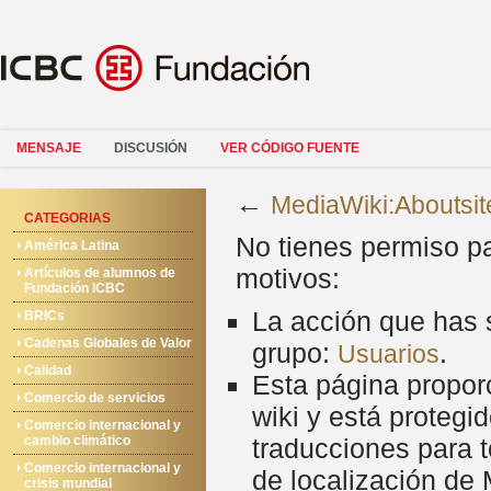
MENSAJE
DISCUSIÓN
VER CÓDIGO FUENTE
←
MediaWiki:Aboutsit
CATEGORIAS
No tienes permiso pa
América Latina
motivos:
Artículos de alumnos de
Fundación ICBC
La acción que has s
BRICs
Cadenas Globales de Valor
grupo:
.
Usuarios
Calidad
Esta página proporc
Comercio de servicios
wiki y está protegi
Comercio internacional y
cambio climático
traducciones para t
Comercio internacional y
de localización de
crisis mundial