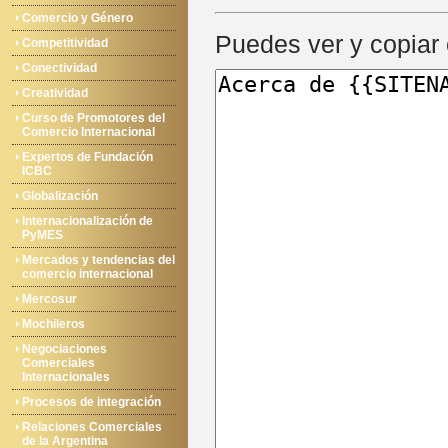
Comercio y Género
Puedes ver y copiar 
Competitividad
Conectividad
Creatividad
Curso de Promotores del
Comercio Internacional
Expertos de Fundación
ICBC
Globalización
Internacionalización de
PyMES
Mercados y tendencias del
comercio internacional
Mercosur
Mochileros
Negociaciones
Comerciales
Internacionales
Procesos de integración
Relaciones Comerciales
de la Argentina