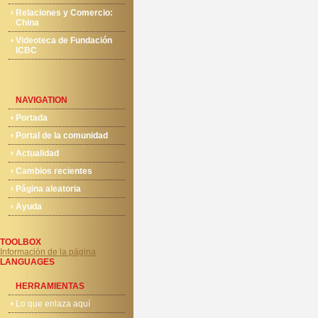
Relaciones y Comercio:
China
Videoteca de Fundación
ICBC
NAVIGATION
Portada
Portal de la comunidad
Actualidad
Cambios recientes
Página aleatoria
Ayuda
TOOLBOX
Información de la página
LANGUAGES
HERRAMIENTAS
Lo que enlaza aquí