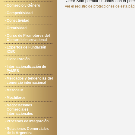
Crear
Solo permitir usuarios con el permi
Comercio y Género
Ver el registro de protecciones de esta pág
Competitividad
Conectividad
Creatividad
Curso de Promotores del
Comercio Internacional
Expertos de Fundación
ICBC
Globalización
Internacionalización de
PyMES
Mercados y tendencias del
comercio internacional
Mercosur
Mochileros
Negociaciones
Comerciales
Internacionales
Procesos de integración
Relaciones Comerciales
de la Argentina