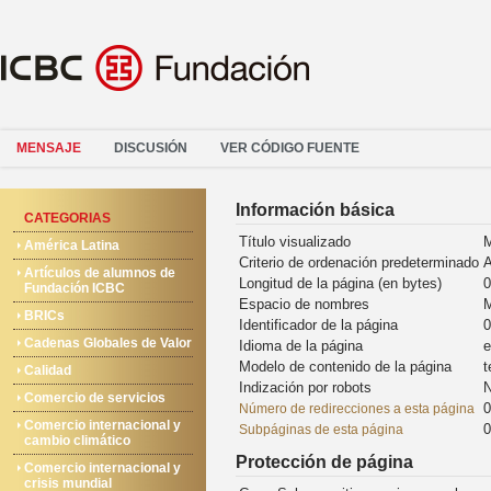
MENSAJE
DISCUSIÓN
VER CÓDIGO FUENTE
Información básica
CATEGORIAS
Título visualizado
M
América Latina
Criterio de ordenación predeterminado
A
Artículos de alumnos de
Longitud de la página (en bytes)
0
Fundación ICBC
Espacio de nombres
M
BRICs
Identificador de la página
0
Cadenas Globales de Valor
Idioma de la página
e
Modelo de contenido de la página
t
Calidad
Indización por robots
N
Comercio de servicios
0
Número de redirecciones a esta página
Comercio internacional y
0
Subpáginas de esta página
cambio climático
Protección de página
Comercio internacional y
crisis mundial