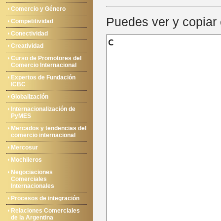
Comercio y Género
Puedes ver y copiar 
Competitividad
Conectividad
Creatividad
Curso de Promotores del
Comercio Internacional
Expertos de Fundación
ICBC
Globalización
Internacionalización de
PyMES
Mercados y tendencias del
comercio internacional
Mercosur
Mochileros
Negociaciones
Comerciales
Internacionales
Procesos de integración
Relaciones Comerciales
de la Argentina