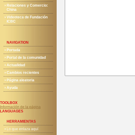
Relaciones y Comercio:
China
Videoteca de Fundación
ICBC
NAVIGATION
Portada
Portal de la comunidad
Actualidad
Cambios recientes
Página aleatoria
Ayuda
TOOLBOX
Información de la página
LANGUAGES
HERRAMIENTAS
Lo que enlaza aquí