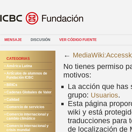
MENSAJE
DISCUSIÓN
VER CÓDIGO FUENTE
←
MediaWiki:Accessk
CATEGORIAS
No tienes permiso pa
América Latina
motivos:
Artículos de alumnos de
Fundación ICBC
La acción que has s
BRICs
Cadenas Globales de Valor
grupo:
.
Usuarios
Calidad
Esta página proporc
Comercio de servicios
wiki y está protegi
Comercio internacional y
cambio climático
traducciones para t
Comercio internacional y
de localización de
crisis mundial