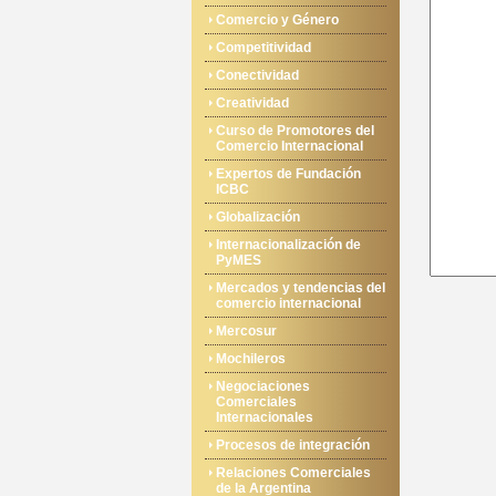
Comercio y Género
Competitividad
Conectividad
Creatividad
Curso de Promotores del
Comercio Internacional
Expertos de Fundación
ICBC
Globalización
Internacionalización de
PyMES
Mercados y tendencias del
comercio internacional
Mercosur
Mochileros
Negociaciones
Comerciales
Internacionales
Procesos de integración
Relaciones Comerciales
de la Argentina