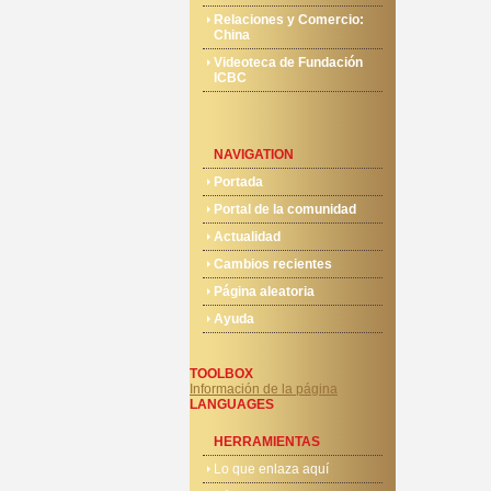
Relaciones y Comercio:
China
Videoteca de Fundación
ICBC
NAVIGATION
Portada
Portal de la comunidad
Actualidad
Cambios recientes
Página aleatoria
Ayuda
TOOLBOX
Información de la página
LANGUAGES
HERRAMIENTAS
Lo que enlaza aquí