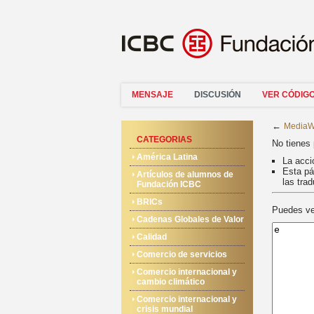
MENSAJE
DISCUSIÓN
VER CÓDIG
←
MediaWi
CATEGORIAS
No tienes 
América Latina
La acci
Esta pá
Artículos de alumnos de
las tra
Fundación ICBC
BRICs
Puedes ver
Cadenas Globales de Valor
Calidad
Comercio de servicios
Comercio internacional y
cambio climático
Comercio internacional y
crisis mundial