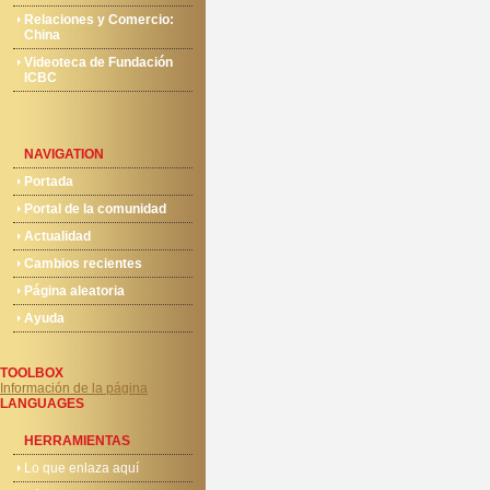
Relaciones y Comercio:
China
Videoteca de Fundación
ICBC
NAVIGATION
Portada
Portal de la comunidad
Actualidad
Cambios recientes
Página aleatoria
Ayuda
TOOLBOX
Información de la página
LANGUAGES
HERRAMIENTAS
Lo que enlaza aquí