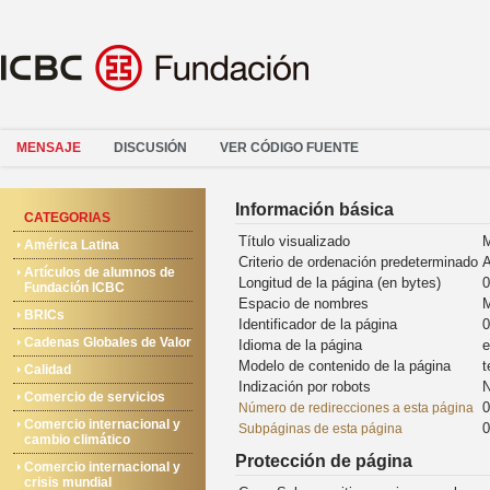
MENSAJE
DISCUSIÓN
VER CÓDIGO FUENTE
Información básica
CATEGORIAS
Título visualizado
M
América Latina
Criterio de ordenación predeterminado
A
Artículos de alumnos de
Longitud de la página (en bytes)
0
Fundación ICBC
Espacio de nombres
M
BRICs
Identificador de la página
0
Cadenas Globales de Valor
Idioma de la página
e
Modelo de contenido de la página
t
Calidad
Indización por robots
N
Comercio de servicios
0
Número de redirecciones a esta página
Comercio internacional y
0
Subpáginas de esta página
cambio climático
Protección de página
Comercio internacional y
crisis mundial