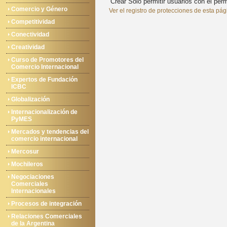
Crear
Solo permitir usuarios con el permi
Comercio y Género
Ver el registro de protecciones de esta pág
Competitividad
Conectividad
Creatividad
Curso de Promotores del
Comercio Internacional
Expertos de Fundación
ICBC
Globalización
Internacionalización de
PyMES
Mercados y tendencias del
comercio internacional
Mercosur
Mochileros
Negociaciones
Comerciales
Internacionales
Procesos de integración
Relaciones Comerciales
de la Argentina