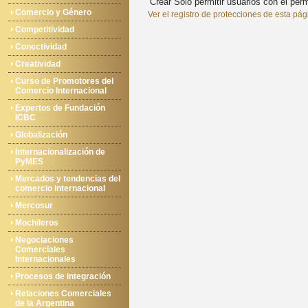
Crear
Solo permitir usuarios con el permi
Comercio y Género
Ver el registro de protecciones de esta pág
Competitividad
Conectividad
Creatividad
Curso de Promotores del
Comercio Internacional
Expertos de Fundación
ICBC
Globalización
Internacionalización de
PyMES
Mercados y tendencias del
comercio internacional
Mercosur
Mochileros
Negociaciones
Comerciales
Internacionales
Procesos de integración
Relaciones Comerciales
de la Argentina