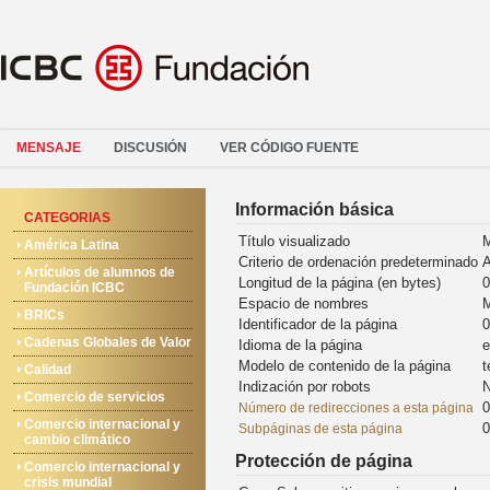
MENSAJE
DISCUSIÓN
VER CÓDIGO FUENTE
Información básica
CATEGORIAS
Título visualizado
M
América Latina
Criterio de ordenación predeterminado
A
Artículos de alumnos de
Longitud de la página (en bytes)
0
Fundación ICBC
Espacio de nombres
M
BRICs
Identificador de la página
0
Cadenas Globales de Valor
Idioma de la página
e
Modelo de contenido de la página
t
Calidad
Indización por robots
N
Comercio de servicios
0
Número de redirecciones a esta página
Comercio internacional y
0
Subpáginas de esta página
cambio climático
Protección de página
Comercio internacional y
crisis mundial