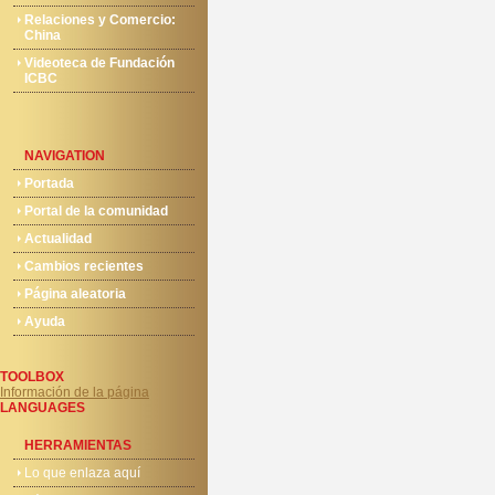
Relaciones y Comercio:
China
Videoteca de Fundación
ICBC
NAVIGATION
Portada
Portal de la comunidad
Actualidad
Cambios recientes
Página aleatoria
Ayuda
TOOLBOX
Información de la página
LANGUAGES
HERRAMIENTAS
Lo que enlaza aquí