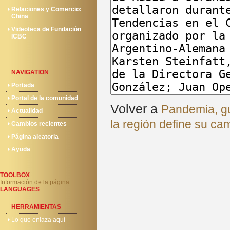
Relaciones y Comercio:
China
Videoteca de Fundación
ICBC
NAVIGATION
Portada
Portal de la comunidad
Volver a
Pandemia, gu
Actualidad
la región define su ca
Cambios recientes
Página aleatoria
Ayuda
TOOLBOX
Información de la página
LANGUAGES
HERRAMIENTAS
Lo que enlaza aquí