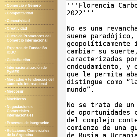
Comercio y Género
Competitividad
Conectividad
Creatividad
Curso de Promotores del
Comercio Internacional
Expertos de Fundación
ICBC
Globalización
Internacionalización de
PyMES
Mercados y tendencias del
comercio internacional
Mercosur
Mochileros
Negociaciones
Comerciales
Internacionales
Procesos de integración
Relaciones Comerciales
de la Argentina