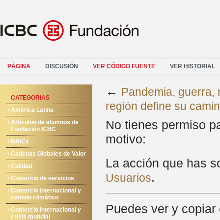
PÁGINA
DISCUSIÓN
VER CÓDIGO FUENTE
VER HISTORIAL
←
Pandemia, guerra, 
CATEGORIAS
región define su cami
América Latina
No tienes permiso pa
Artículos de alumnos de
Fundación ICBC
motivo:
BRICs
Cadenas Globales de Valor
La acción que has sol
Calidad
.
Usuarios
Comercio de servicios
Comercio internacional y
cambio climático
Puedes ver y copiar 
Comercio internacional y
crisis mundial