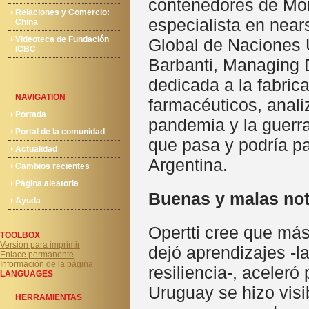
contenedores de Mon
Relaciones y Comercio:
especialista en near
China
Videoteca de Fundación
Global de Naciones 
ICBC
Barbanti, Managing 
dedicada a la fabri
NAVIGATION
farmacéuticos, analiz
Portada
pandemia y la guerra
Portal de la comunidad
que pasa y podría pa
Actualidad
Argentina.
Cambios recientes
Página aleatoria
Buenas y malas not
Ayuda
Opertti cree que más
TOOLBOX
Versión para imprimir
dejó aprendizajes -l
Enlace permanente
Información de la página
resiliencia-, aceleró
LANGUAGES
Uruguay se hizo visib
HERRAMIENTAS