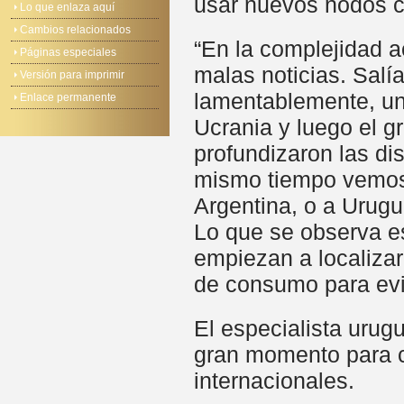
usar nuevos nodos c
Lo que enlaza aquí
Cambios relacionados
“En la complejidad a
Páginas especiales
malas noticias. Salí
Versión para imprimir
lamentablemente, un 
Enlace permanente
Ucrania y luego el g
profundizaron las di
mismo tiempo vemos 
Argentina, o a Urugu
Lo que se observa e
empiezan a localizar
de consumo para evit
El especialista urug
gran momento para ca
internacionales.