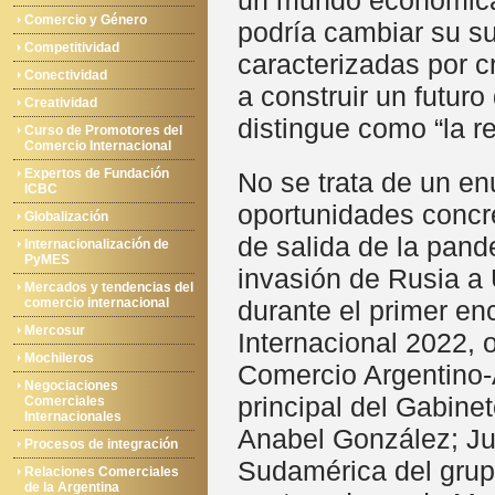
un mundo económica 
Comercio y Género
podría cambiar su su
Competitividad
caracterizadas por c
Conectividad
a construir un futuro
Creatividad
distingue como “la r
Curso de Promotores del
Comercio Internacional
Expertos de Fundación
No se trata de un e
ICBC
oportunidades concr
Globalización
de salida de la pand
Internacionalización de
PyMES
invasión de Rusia a 
Mercados y tendencias del
comercio internacional
durante el primer en
Mercosur
Internacional 2022, 
Mochileros
Comercio Argentino-
Negociaciones
principal del Gabine
Comerciales
Internacionales
Anabel González; Jua
Procesos de integración
Sudamérica del grupo
Relaciones Comerciales
de la Argentina