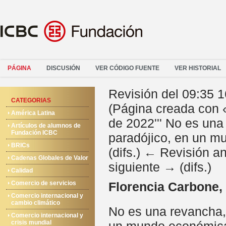
PÁGINA
DISCUSIÓN
VER CÓDIGO FUENTE
VER HISTORIAL
Revisión del 09:35 
CATEGORIAS
(Página creada con 
América Latina
de 2022''' No es un
Artículos de alumnos de
Fundación ICBC
paradójico, en un mu
BRICs
(difs.) ← Revisión ant
Cadenas Globales de Valor
siguiente → (difs.)
Calidad
Comercio de servicios
Florencia Carbone,
Comercio internacional y
cambio climático
No es una revancha,
Comercio internacional y
crisis mundial