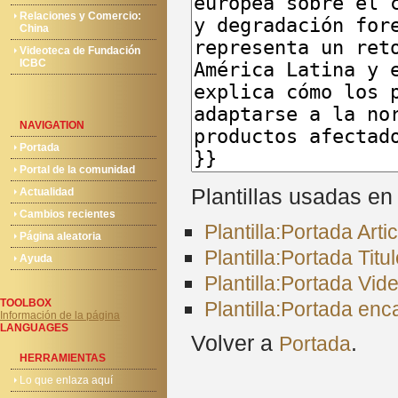
Relaciones y Comercio:
China
Videoteca de Fundación
ICBC
NAVIGATION
Portada
Portal de la comunidad
Plantillas usadas en
Actualidad
Cambios recientes
Plantilla:Portada Art
Página aleatoria
Plantilla:Portada Titu
Ayuda
Plantilla:Portada Vid
TOOLBOX
Plantilla:Portada en
Información de la página
LANGUAGES
Volver a
.
Portada
HERRAMIENTAS
Lo que enlaza aquí