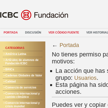
PORTADA
DISCUSIÓN
VER CÓDIGO FUENTE
VER HISTORIA
←
Portada
CATEGORIAS
No tienes permiso pa
América Latina
motivos:
Artículos de alumnos de
Fundación ICBC
La acción que has s
BRICs
Cadenas Globales de Valor
grupo:
.
Usuarios
Calidad
Esta página ha sido
Comercio de servicios
acciones.
Comercio internacional y
cambio climático
Comercio internacional y
Puedes ver y copiar 
crisis mundial