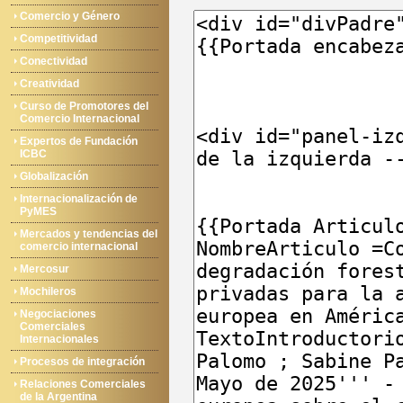
Comercio y Género
Competitividad
Conectividad
Creatividad
Curso de Promotores del
Comercio Internacional
Expertos de Fundación
ICBC
Globalización
Internacionalización de
PyMES
Mercados y tendencias del
comercio internacional
Mercosur
Mochileros
Negociaciones
Comerciales
Internacionales
Procesos de integración
Relaciones Comerciales
de la Argentina