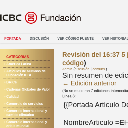
PORTADA
DISCUSIÓN
VER CÓDIGO FUENTE
VER HISTORIA
Revisión del 16:37 5
CATEGORIAS
)
código
América Latina
(
|
)
Admin
discusión
contribs.
Artículos de alumnos de
Sin resumen de edic
Fundación ICBC
← Edición anterior
BRICs
Cadenas Globales de Valor
(No se muestran 7 ediciones intermedia
Línea 8:
Calidad
{{Portada Articulo 
Comercio de servicios
Comercio internacional y
cambio climático
NombreArticulo =
El
Comercio internacional y
crisis mundial