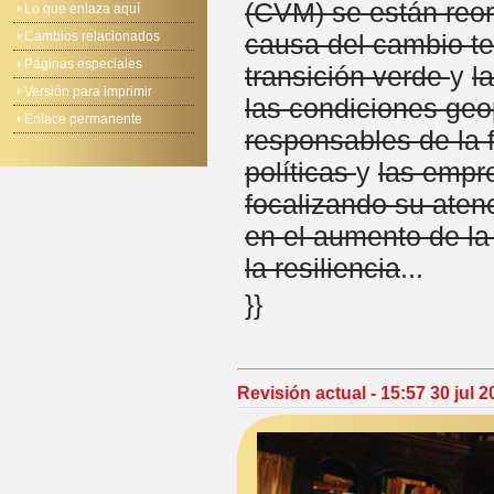
(CVM) se están reo
Lo que enlaza aquí
Cambios relacionados
causa del cambio te
Páginas especiales
transición verde
y
l
Versión para imprimir
las condiciones geo
Enlace permanente
responsables de la
políticas
y
las empr
focalizando su aten
en el aumento de la 
la resiliencia
...
}}
Revisión actual - 15:57 30 jul 