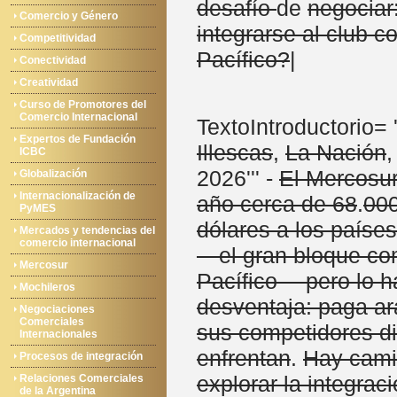
desafío
de
negociar
Comercio y Género
integrarse al club c
Competitividad
Pacífico?
|
Conectividad
Creatividad
Curso de Promotores del
Comercio Internacional
TextoIntroductorio= '
Expertos de Fundación
Illescas
,
La Nación
ICBC
2026''' -
El Mercosur
Globalización
Internacionalización de
año cerca de 68
.
00
PyMES
dólares a los país
Mercados y tendencias del
comercio internacional
—el gran bloque com
Mercosur
Pacífico— pero lo h
Mochileros
desventaja: paga a
Negociaciones
Comerciales
sus competidores di
Internacionales
enfrentan
.
Hay cami
Procesos de integración
explorar la integrac
Relaciones Comerciales
de la Argentina