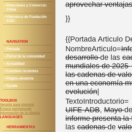
aprovechar ventaja
Relaciones y Comercio:
China
}}
Videoteca de Fundación
ICBC
{{Portada Articulo 
NAVIGATION
NombreArticulo=
Inf
Portada
desarrollo
de las
ca
Portal de la comunidad
Actualidad
mundiales de 2025
Cambios recientes
las cadenas de valo
Página aleatoria
en una economía mu
Ayuda
evolución
|
TextoIntroductorio= '
TOOLBOX
Versión para imprimir
UIFE-ADB
,
Mayo
de
Enlace permanente
Información de la página
informe presenta la
LANGUAGES
las
cadenas
de
valo
HERRAMIENTAS