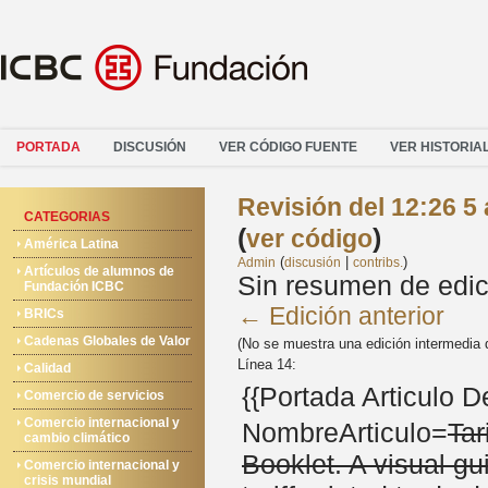
PORTADA
DISCUSIÓN
VER CÓDIGO FUENTE
VER HISTORIA
Revisión del 12:26 5
CATEGORIAS
(
)
ver código
América Latina
(
|
)
Admin
discusión
contribs.
Artículos de alumnos de
Sin resumen de edic
Fundación ICBC
← Edición anterior
BRICs
Cadenas Globales de Valor
(No se muestra una edición intermedia 
Línea 14:
Calidad
{{Portada Articulo 
Comercio de servicios
Comercio internacional y
NombreArticulo=
Tar
cambio climático
Booklet. A visual gu
Comercio internacional y
crisis mundial