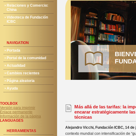
Relaciones y Comercio:
China
Videoteca de Fundación
ICBC
NAVIGATION
Portada
BIENV
Portal de la comunidad
FUNDA
Actualidad
Cambios recientes
Página aleatoria
Ayuda
TOOLBOX
Más allá de las tarifas: la im
Versión para imprimir
encarar estratégicamente las
Enlace permanente
Información de la página
técnicas
LANGUAGES
Alejandro Vicchi, Fundación ICBC, 14 de 
HERRAMIENTAS
contexto mundial con intensificación de “g