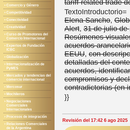
tariff-related trade d
Comercio y Género
TextoIntroductorio= '
Competitividad
Elena Sancho
,
Glob
Conectividad
Alert
,
31 de julio de
Creatividad
Curso de Promotores del
Resúmenes visual
Comercio Internacional
acuerdos arancelar
Expertos de Fundación
ICBC
EEUU
,
con descrip
Globalización
detalladas del cont
Internacionalización de
PyMES
acuerdos, identific
Mercados y tendencias del
compromisos y decl
comercio internacional
contradictorias (en i
Mercosur
Mochileros
}}
Negociaciones
Comerciales
Internacionales
Procesos de integración
Revisión del 17:42 6 ago 2025
Relaciones Comerciales
de la Argentina