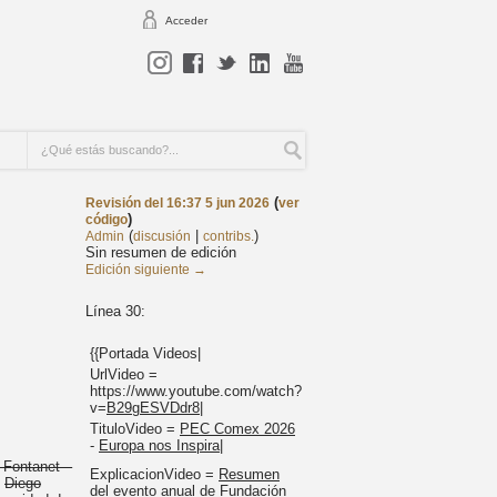
Acceder
(
Revisión del 16:37 5 jun 2026
ver
)
código
(
|
)
Admin
discusión
contribs.
Sin resumen de edición
Edición siguiente →
Línea 30:
{{Portada Videos|
UrlVideo =
https://www.youtube.com/watch?
v=
B29gESVDdr8
|
TituloVideo =
PEC Comex 2026
-
Europa nos Inspira
|
 Fontanet –
ExplicacionVideo =
Resumen
,
Diego
del
evento anual
de Fundación