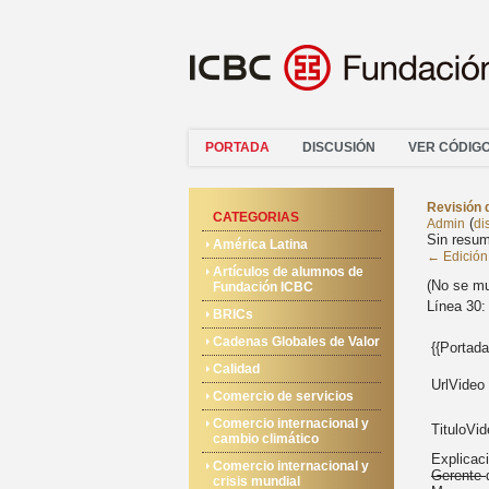
PORTADA
DISCUSIÓN
VER CÓDIG
Revisión 
CATEGORIAS
(
Admin
di
Sin resum
América Latina
← Edición 
Artículos de alumnos de
(No se mu
Fundación ICBC
Línea 30:
BRICs
Cadenas Globales de Valor
{{Portada
Calidad
UrlVideo
Comercio de servicios
Comercio internacional y
TituloVi
cambio climático
Explicac
Comercio internacional y
Gerente
crisis mundial