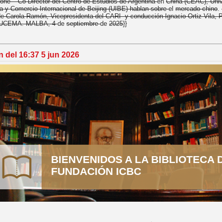
ne – Co-Director del Centro de Estudios de Argentina
en
China (CEAC), Univ
 y Comercio Internacional de Beijing (UIBE) hablan sobre
el
mercado chino
.
de Carola Ramón, Vicepresidenta del CARI y conducción Ignacio Ortiz Vila, P
 UCEMA. MALBA, 4
de
septiembre
de
2025
}}
n del 16:37 5 jun 2026
BIENVENIDOS A LA BIBLIOTECA 
FUNDACIÓN ICBC