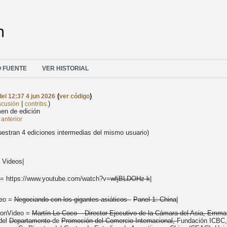
O FUENTE
VER HISTORIAL
(
)
del 12:37 4 jun 2026
ver código
|
)
scusión
contribs.
en de edición
anterior
estran 4 ediciones intermedias del mismo usuario)
 Videos|
 = https://www.youtube.com/watch?v=
wfjBLDOHz-k
|
deo =
Negociando con los gigantes asiáticos
-
Panel 1: China
|
ionVideo =
Martín Lo Coco – Director Ejecutivo de la Cámara del Asia, Emma
del
Departamento
de
Promoción del Comercio Internacional,
Fundación ICBC