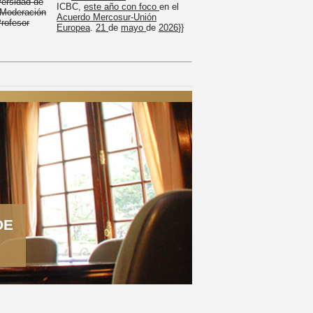
ersidad de
ICBC,
este año con foco
en el
Moderación
Acuerdo Mercosur-Unión
rofesor
Europea
.
21
de
mayo
de
2026
}}
DE