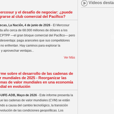
Videos dest
ercosur y el desafío de negociar: ¿puede
grarse al club comercial del Pacífico?
escas, La Nación, 4 de junio de 2026
- El Mercosur
da año cerca de 68.000 millones de dólares a los
 CPTPP —el gran bloque comercial del Pacífico— pero
 desventaja: paga aranceles que sus competidores
a no enfrentan. Hay caminos para explorar la
 y aprovechar ventajas...
Ver Más
rme sobre el desarrollo de las cadenas de
r mundiales de 2025 - Reorganizar las
enas de valor mundiales en una economía
ial en evolución
UIFE-ADB, Mayo de 2026
- Este informe presenta la
ue las cadenas de valor mundiales (CVM) se están
ndo a causa del cambio tecnológico, la transición
evolución de las condiciones geopolíticas. Los