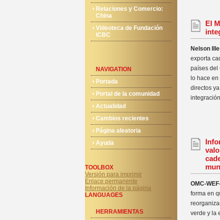
Relaciones y Comercio:
China
El M
Videoteca de Fundación
inte
ICBC
Nelson Ill
exporta ca
países del
NAVIGATION
lo hace en
Portada
directos y
Portal de la comunidad
integración
Actualidad
Cambios recientes
Página aleatoria
Info
Ayuda
valo
cad
mund
TOOLBOX
Versión para imprimir
Enlace permanente
OMC-WEF-
Información de la página
forma en q
LANGUAGES
reorganiza
HERRAMIENTAS
verde y la 