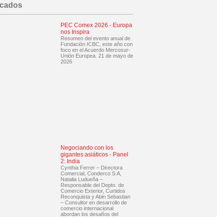
acados
PEC Comex 2026 - Europa
nos Inspira
Resumen del evento anual de
Fundación ICBC, este año con
foco en el Acuerdo Mercosur-
Unión Europea. 21 de mayo de
2026
Negociando con los
gigantes asiáticos - Panel
2: India
Cynthia Ferrer – Directora
Comercial, Conderco S.A,
Natalia Ludueña –
Responsable del Depto. de
Comercio Exterior, Curtidos
Reconquista y Abin Sebastian
– Consultor en desarrollo de
comercio internacional
abordan los desafíos del