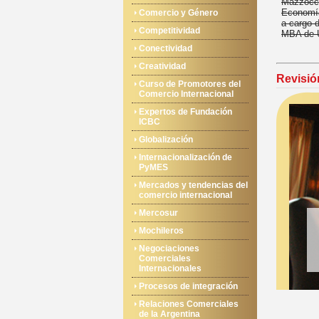
Mazzocco
Economía
Comercio y Género
a cargo 
Competitividad
MBA de
Conectividad
Creatividad
Revisió
Curso de Promotores del
Comercio Internacional
Expertos de Fundación
ICBC
Globalización
Internacionalización de
PyMES
Mercados y tendencias del
comercio internacional
Mercosur
Mochileros
Negociaciones
Comerciales
Internacionales
Procesos de integración
Relaciones Comerciales
de la Argentina