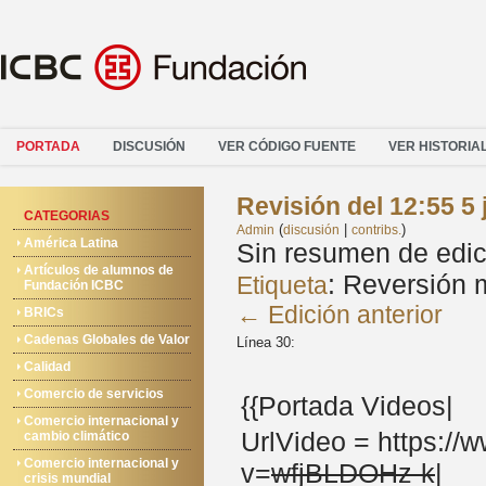
PORTADA
DISCUSIÓN
VER CÓDIGO FUENTE
VER HISTORIA
Revisión del 12:55 5
CATEGORIAS
(
|
)
Admin
discusión
contribs.
América Latina
Sin resumen de edic
Artículos de alumnos de
:
Reversión 
Etiqueta
Fundación ICBC
← Edición anterior
BRICs
Cadenas Globales de Valor
Línea 30:
Calidad
Comercio de servicios
{{Portada Videos|
Comercio internacional y
UrlVideo = https:/
cambio climático
Comercio internacional y
v=
wfjBLDOHz-k
|
crisis mundial