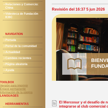
Relaciones y Comercio:
China
Revisión del 16:37 5 jun 2026
Videoteca de Fundación
ICBC
NAVIGATION
Portada
Portal de la comunidad
Actualidad
Cambios recientes
BIENV
Página aleatoria
FUNDA
Ayuda
TOOLBOX
Versión para imprimir
Enlace permanente
Información de la página
LANGUAGES
El Mercosur y el desafío de 
HERRAMIENTAS
integrarse al club comercial 