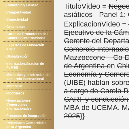
TituloVideo =
Negoc
Comercio y Género
Competitividad
asiáticos
-
Panel 1:
Conectividad
ExplicacionVideo =
Creatividad
Ejecutivo de la Cá
Curso de Promotores del
Comercio Internacional
Gerente
del
Depart
Expertos de Fundación
Comercio Internaci
ICBC
Mazzoccone – Co-Di
Globalización
Internacionalización de
de Argentina
en
Chi
PyMES
Economía y Comercio
Mercados y tendencias del
comercio internacional
(UIBE) hablan sobr
Mercosur
a cargo de Carola R
Mochileros
CARI y conducción I
Negociaciones
Comerciales
MBA de UCEMA. M
Internacionales
2025
}}
Procesos de integración
Relaciones Comerciales
de la Argentina