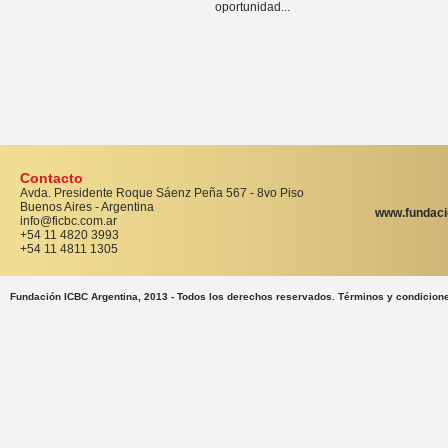
oportunidad...
Contacto
Avda. Presidente Roque Sáenz Peña 567 - 8vo Piso
Buenos Aires - Argentina
www.fundaci
info@ficbc.com.ar
+54 11 4820 3993
+54 11 4811 1305
Fundación ICBC Argentina, 2013 - Todos los derechos reservados. Términos y condicion