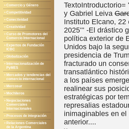
TextoIntroductorio= '
Comercio y Género
y Gabriel Leiva
Gar
Competitividad
Conectividad
Instituto Elcano, 22 
Creatividad
2025''' -El drástico g
Curso de Promotores del
política exterior de
Comercio Internacional
Unidos bajo la seg
Expertos de Fundación
ICBC
presidencia de Tru
Globalización
fracturado un cons
Internacionalización de
PyMES
transatlántico histór
Mercados y tendencias del
a los países emerge
comercio internacional
Mercosur
realinear sus posic
Mochileros
estratégicas por te
Negociaciones
represalias estadou
Comerciales
Internacionales
inimaginables en el
Procesos de integración
anterior....
Relaciones Comerciales
de la Argentina