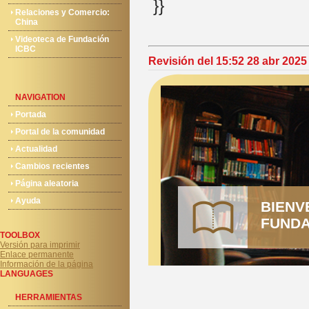
}}
Relaciones y Comercio:
China
Videoteca de Fundación
ICBC
Revisión del 15:52 28 abr 2025
NAVIGATION
Portada
Portal de la comunidad
Actualidad
Cambios recientes
Página aleatoria
Ayuda
BIENV
FUNDA
TOOLBOX
Versión para imprimir
Enlace permanente
Información de la página
LANGUAGES
HERRAMIENTAS