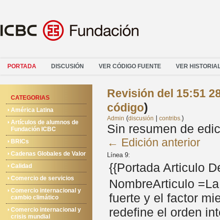
PORTADA
DISCUSIÓN
VER CÓDIGO FUENTE
VER HISTORIA
Revisión del 15:51 2
CATEGORIAS
)
código
América Latina
(
|
)
Admin
discusión
contribs.
Artículos de alumnos de
Sin resumen de edic
Fundación ICBC
← Edición anterior
BRICs
Cadenas Globales de Valor
Línea 9:
{{Portada Articulo 
Calidad
Comercio de servicios
NombreArticulo =La
Comercio internacional y
fuerte y el factor m
cambio climático
redefine el orden in
Comercio internacional y
crisis mundial