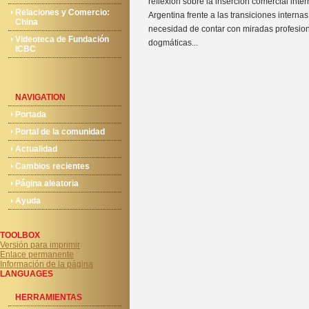
reflexión sobre la inserción comercial inter
Relaciones y Comercio:
Argentina frente a las transiciones internas
China
necesidad de contar con miradas profesio
Videoteca de Fundación
dogmáticas...
ICBC
NAVIGATION
Portada
Portal de la comunidad
Actualidad
Cambios recientes
Página aleatoria
Ayuda
TOOLBOX
Versión para imprimir
Enlace permanente
Información de la página
LANGUAGES
HERRAMIENTAS