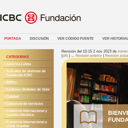
PORTADA
DISCUSIÓN
VER CÓDIGO FUENTE
VER HISTORIA
Revisión del 10:15 2 nov 2023 de
Admin
(
)
|
difs.
← Revisión anterior
Revisión actua
CATEGORIAS
América Latina
Artículos de alumnos de
Fundación ICBC
BRICs
Cadenas Globales de Valor
Calidad
Comercio de servicios
Comercio internacional y
BIENV
cambio climático
FUNDA
Comercio internacional y
crisis mundial