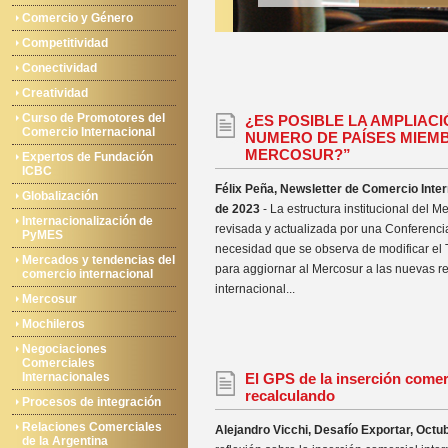
Comercio y Género
Competitividad
Conectividad
Creatividad
Curso de Promotores del
¿ES POSIBLE LA AMPLIACI
Comercio Internacional
NUMERO DE PAÍSES MIEM
MERCOSUR?”
Expertos de Fundación
ICBC
Félix Peña, Newsletter de Comercio Inte
Globalización
de 2023
- La estructura institucional del M
Internacionalización de
revisada y actualizada por una Conferencia
PyMES
necesidad que se observa de modificar el
Mercados y tendencias del
para aggiornar al Mercosur a las nuevas r
comercio internacional
internacional...
Mercosur
Mochileros
Negociaciones
Comerciales
Internacionales
El GPS de la inserción comer
recalculando
Procesos de integración
Relaciones Comerciales
Alejandro Vicchi, Desafío Exportar, Octu
de la Argentina