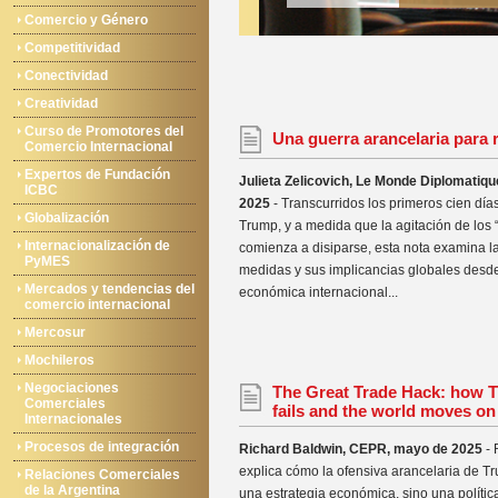
Comercio y Género
Competitividad
Conectividad
Creatividad
Curso de Promotores del
Una guerra arancelaria para 
Comercio Internacional
Expertos de Fundación
Julieta Zelicovich, Le Monde Diplomatiqu
ICBC
2025
- Transcurridos los primeros cien día
Globalización
Trump, y a medida que la agitación de los 
Internacionalización de
comienza a disiparse, esta nota examina la
PyMES
medidas y sus implicancias globales desd
Mercados y tendencias del
económica internacional...
comercio internacional
Mercosur
Mochileros
Negociaciones
The Great Trade Hack: how T
Comerciales
fails and the world moves on
Internacionales
Procesos de integración
Richard Baldwin, CEPR, mayo de 2025
- 
explica cómo la ofensiva arancelaria de T
Relaciones Comerciales
de la Argentina
una estrategia económica, sino una polític