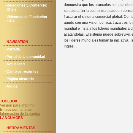
demuestra que los aranceles son placebos 
Relaciones y Comercio:
China
solucionarán la economía estadounidense,
fracturar el sistema comercial global. Com
Videoteca de Fundación
ICBC
agudo con una visión política, traza tres fu
mundial e insta a los líderes mundiales a 
acatándolas. El sistema puede sobrevivir, e
los líderes mundiales toman la iniciativa. 
NAVIGATION
inglés....
Portada
Portal de la comunidad
Actualidad
Cambios recientes
Página aleatoria
Ayuda
TOOLBOX
Versión para imprimir
Enlace permanente
Información de la página
LANGUAGES
HERRAMIENTAS