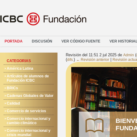
PORTADA
DISCUSIÓN
VER CÓDIGO FUENTE
VER HISTORIA
Revisión del 11:51 2 jul 2025 de
(
Admin
(
)
|
difs.
← Revisión anterior
Revisión actua
CATEGORIAS
América Latina
Artículos de alumnos de
Fundación ICBC
BRICs
Cadenas Globales de Valor
Calidad
Comercio de servicios
Comercio internacional y
BIENV
cambio climático
FUNDA
Comercio internacional y
crisis mundial