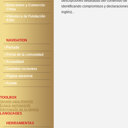
descripciones detalladas del contenido de
Relaciones y Comercio:
identificando compromisos y declaraciones
China
inglés)...
Videoteca de Fundación
ICBC
NAVIGATION
Portada
Portal de la comunidad
Actualidad
Cambios recientes
Página aleatoria
Ayuda
TOOLBOX
Versión para imprimir
Enlace permanente
Información de la página
LANGUAGES
HERRAMIENTAS