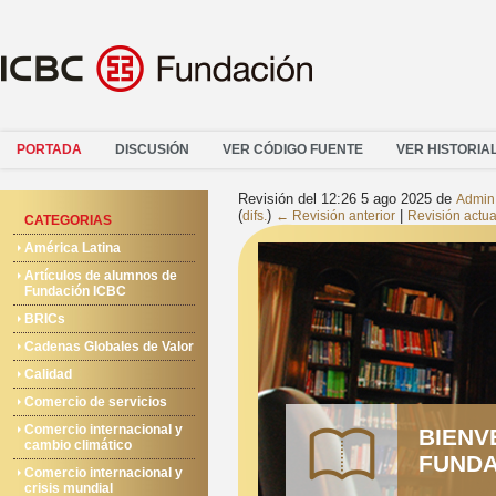
PORTADA
DISCUSIÓN
VER CÓDIGO FUENTE
VER HISTORIA
Revisión del 12:26 5 ago 2025 de
Admin
(
)
|
difs.
← Revisión anterior
Revisión actua
CATEGORIAS
América Latina
Artículos de alumnos de
Fundación ICBC
BRICs
Cadenas Globales de Valor
Calidad
Comercio de servicios
Comercio internacional y
BIENV
cambio climático
FUNDA
Comercio internacional y
crisis mundial