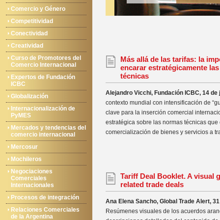
Comercio y Género
Competitividad
Conectividad
Creatividad
Curso de Promotores del
Más allá de las tarifas: la im
Comercio Internacional
encarar estratégicamente las
técnicas
Expertos de Fundación
ICBC
Alejandro Vicchi, Fundación ICBC, 14 de 
Globalización
contexto mundial con intensificación de “g
Internacionalización de
clave para la inserción comercial internac
PyMES
estratégica sobre las normas técnicas que d
Mercados y tendencias del
comercialización de bienes y servicios a tra
comercio internacional
Mercosur
Mochileros
Negociaciones
Tariff Deal Booklet. A visual g
Comerciales
related trade deals
Internacionales
Procesos de integración
Ana Elena Sancho, Global Trade Alert, 31 
Relaciones Comerciales
Resúmenes visuales de los acuerdos aran
de la Argentina