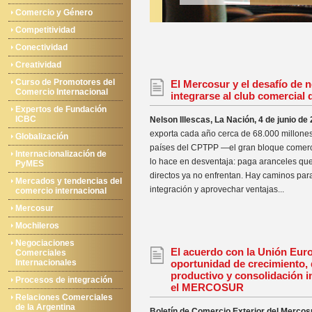
Comercio y Género
Competitividad
Conectividad
Creatividad
Curso de Promotores del
El Mercosur y el desafío de 
Comercio Internacional
integrarse al club comercial 
Expertos de Fundación
ICBC
Nelson Illescas, La Nación, 4 de junio de
exporta cada año cerca de 68.000 millones
Globalización
países del CPTPP —el gran bloque comerci
Internacionalización de
lo hace en desventaja: paga aranceles qu
PyMES
directos ya no enfrentan. Hay caminos para
Mercados y tendencias del
integración y aprovechar ventajas...
comercio internacional
Mercosur
Mochileros
Negociaciones
El acuerdo con la Unión Eur
Comerciales
Internacionales
oportunidad de crecimiento, 
productivo y consolidación in
Procesos de integración
el MERCOSUR
Relaciones Comerciales
de la Argentina
Boletín de Comercio Exterior del Merco