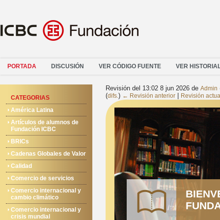
PORTADA
DISCUSIÓN
VER CÓDIGO FUENTE
VER HISTORIA
Revisión del 13:02 8 jun 2026 de
Admin
(
)
|
difs.
← Revisión anterior
Revisión actua
CATEGORIAS
América Latina
Artículos de alumnos de
Fundación ICBC
BRICs
Cadenas Globales de Valor
Calidad
Comercio de servicios
Comercio internacional y
BIENV
cambio climático
FUNDA
Comercio internacional y
crisis mundial