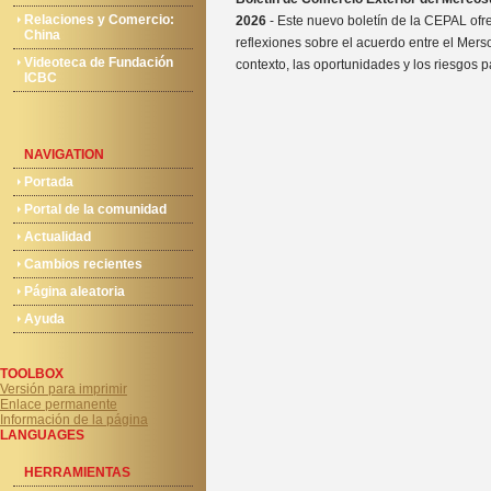
Relaciones y Comercio:
2026
- Este nuevo boletín de la CEPAL ofr
China
reflexiones sobre el acuerdo entre el Merso
Videoteca de Fundación
contexto, las oportunidades y los riesgos pa
ICBC
NAVIGATION
Portada
Portal de la comunidad
Actualidad
Cambios recientes
Página aleatoria
Ayuda
TOOLBOX
Versión para imprimir
Enlace permanente
Información de la página
LANGUAGES
HERRAMIENTAS